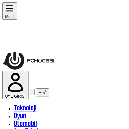
Menü
☀️
🌙
ÜYE GİRİŞİ
Teknoloji
Oyun
Otomobil