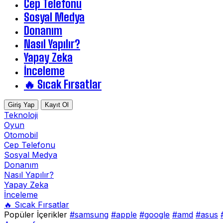
Cep Telefonu
Sosyal Medya
Donanım
Nasıl Yapılır?
Yapay Zeka
İnceleme
🔥 Sıcak Fırsatlar
Giriş Yap
Kayıt Ol
Teknoloji
Oyun
Otomobil
Cep Telefonu
Sosyal Medya
Donanım
Nasıl Yapılır?
Yapay Zeka
İnceleme
🔥 Sıcak Fırsatlar
Popüler İçerikler
#samsung
#apple
#google
#amd
#asus