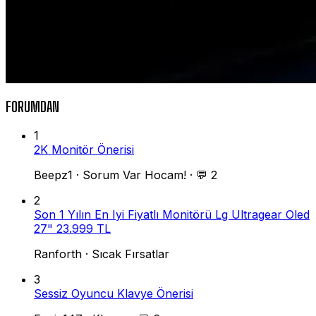
FORUMDAN
1
2K Monitör Önerisi
Beepz1
·
Sorum Var Hocam!
·
💬 2
2
Son 1 Yılın En Iyi Fiyatlı Monitörü Lg Ultragear Oled
27" 23.999 TL
Ranforth
·
Sıcak Fırsatlar
3
Sessiz Oyuncu Klavye Önerisi