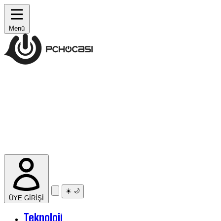
Menü
☀️
🌙
ÜYE GİRİŞİ
Teknoloji