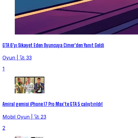
GTA 6'yı Şikayet Eden Oyuncuya Cimer'den Yanıt Geldi
Oyun
|
🚀 33
1
Amiral gemisi iPhone 17 Pro Max'te GTA 5 çalıştırıldı!
Mobil Oyun
|
🚀 23
2