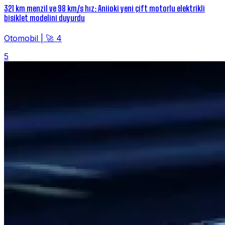
321 km menzil ve 98 km/s hız: Aniioki yeni çift motorlu elektrikli
bisiklet modelini duyurdu
Otomobil
|
🚀 4
5