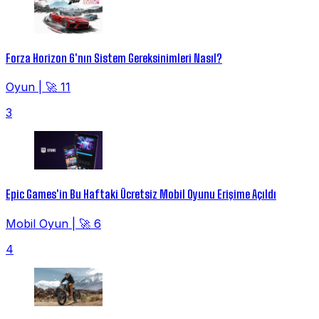
Forza Horizon 6'nın Sistem Gereksinimleri Nasıl?
Oyun
|
🚀 11
3
Epic Games'in Bu Haftaki Ücretsiz Mobil Oyunu Erişime Açıldı
Mobil Oyun
|
🚀 6
4