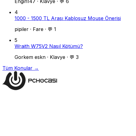
Engin147
·
Klavye
·
💬 6
4
1000 - 1500 TL Arası Kablosuz Mouse Önerisi
pipiler
·
Fare
·
💬 1
5
Wraith W75V2 Nasıl Kötümü?
Gorkem eskn
·
Klavye
·
💬 3
Tüm Konular →