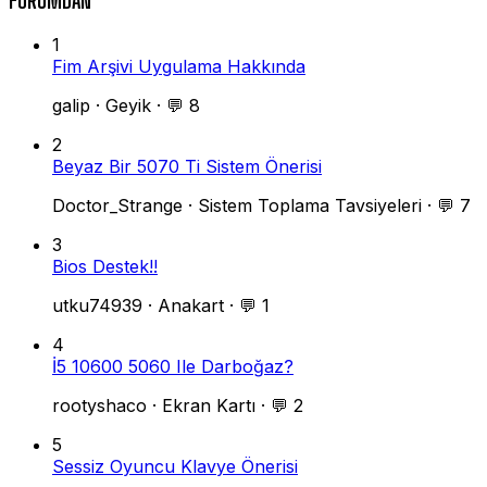
FORUMDAN
1
Fim Arşivi Uygulama Hakkında
galip
·
Geyik
·
💬 8
2
Beyaz Bir 5070 Ti Sistem Önerisi
Doctor_Strange
·
Sistem Toplama Tavsiyeleri
·
💬 7
3
Bios Destek!!
utku74939
·
Anakart
·
💬 1
4
İ5 10600 5060 Ile Darboğaz?
rootyshaco
·
Ekran Kartı
·
💬 2
5
Sessiz Oyuncu Klavye Önerisi