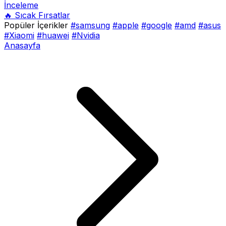
İnceleme
🔥 Sıcak Fırsatlar
Popüler İçerikler
#samsung
#apple
#google
#amd
#asus
#Xiaomi
#huawei
#Nvidia
Anasayfa