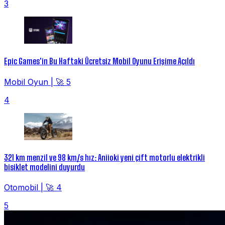
3
Epic Games'in Bu Haftaki Ücretsiz Mobil Oyunu Erişime Açıldı
Mobil Oyun
|
🚀 5
4
321 km menzil ve 98 km/s hız: Aniioki yeni çift motorlu elektrikli
bisiklet modelini duyurdu
Otomobil
|
🚀 4
5