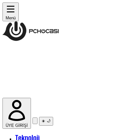
Menü
☀️
🌙
ÜYE GİRİŞİ
Teknoloji