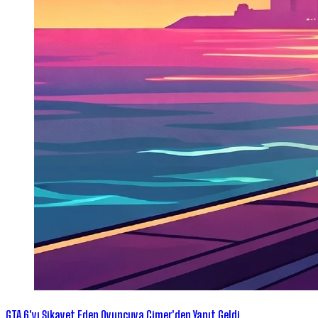
GTA 6'yı Şikayet Eden Oyuncuya Cimer'den Yanıt Geldi