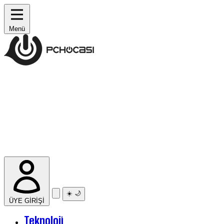
Menü
☀️
🌙
ÜYE GİRİŞİ
Teknoloji