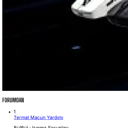
FORUMDAN
1
Termal Macun Yardımı
BülBül
·
Isınma Sorunları