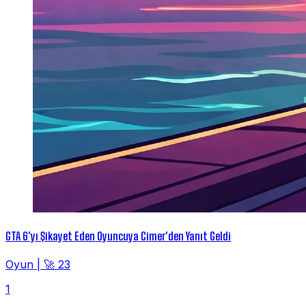
GTA 6'yı Şikayet Eden Oyuncuya Cimer'den Yanıt Geldi
Oyun
|
🚀 23
1