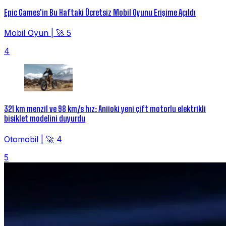
Epic Games'in Bu Haftaki Ücretsiz Mobil Oyunu Erişime Açıldı
Mobil Oyun
|
🚀 5
4
321 km menzil ve 98 km/s hız: Aniioki yeni çift motorlu elektrikli
bisiklet modelini duyurdu
Otomobil
|
🚀 4
5