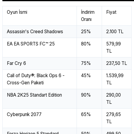
Oyun İsmi
İndirim
Fiyat
Oranı
Assassin's Creed Shadows
25%
2.100 TL
EA EA SPORTS FC™ 25
80%
579,99
TL
Far Cry 6
75%
237,50 TL
Call of Duty®: Black Ops 6 -
45%
1.539,99
Cross-Gen Paketi
TL
NBA 2K25 Standart Edition
90%
290,00
TL
Cyberpunk 2077
65%
279,65
TL
Forza Horizon 5 Standard
50%
499,50