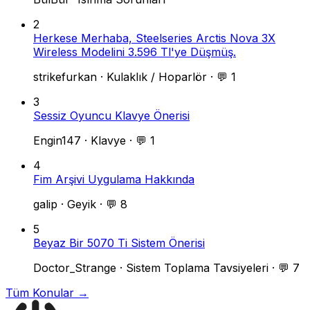
2
Herkese Merhaba, Steelseries Arctis Nova 3X
Wireless Modelini 3.596 Tl'ye Düşmüş.
strikefurkan
·
Kulaklık / Hoparlör
·
💬 1
3
Sessiz Oyuncu Klavye Önerisi
Engin147
·
Klavye
·
💬 1
4
Fim Arşivi Uygulama Hakkında
galip
·
Geyik
·
💬 8
5
Beyaz Bir 5070 Ti Sistem Önerisi
Doctor_Strange
·
Sistem Toplama Tavsiyeleri
·
💬 7
Tüm Konular →