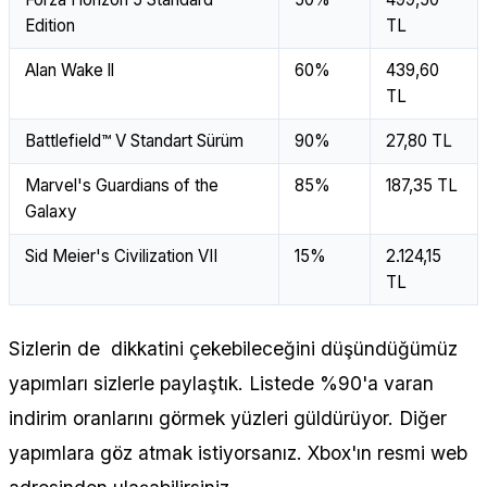
Edition
TL
Alan Wake ll
60%
439,60
TL
Battlefield™ V Standart Sürüm
90%
27,80 TL
Marvel's Guardians of the
85%
187,35 TL
Galaxy
Sid Meier's Civilization VII
15%
2.124,15
TL
Sizlerin de dikkatini çekebileceğini düşündüğümüz
yapımları sizlerle paylaştık. Listede %90'a varan
indirim oranlarını görmek yüzleri güldürüyor. Diğer
yapımlara göz atmak istiyorsanız. Xbox'ın resmi web