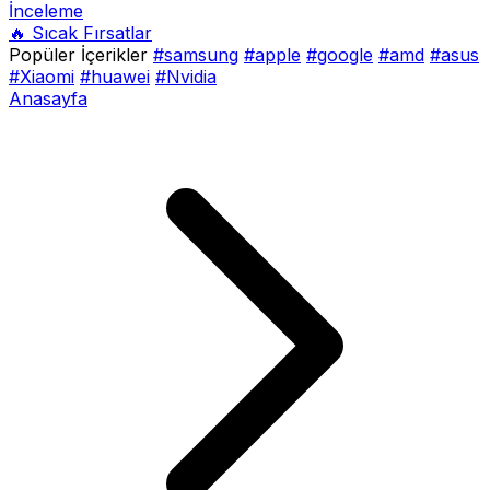
İnceleme
🔥 Sıcak Fırsatlar
Popüler İçerikler
#samsung
#apple
#google
#amd
#asus
#Xiaomi
#huawei
#Nvidia
Anasayfa