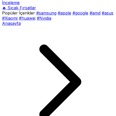
İnceleme
🔥 Sıcak Fırsatlar
Popüler İçerikler
#samsung
#apple
#google
#amd
#asus
#Xiaomi
#huawei
#Nvidia
Anasayfa