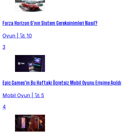
Forza Horizon 6'nın Sistem Gereksinimleri Nasıl?
Oyun
|
🚀 10
3
Epic Games'in Bu Haftaki Ücretsiz Mobil Oyunu Erişime Açıldı
Mobil Oyun
|
🚀 5
4