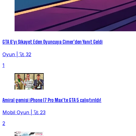
GTA 6'yı Şikayet Eden Oyuncuya Cimer'den Yanıt Geldi
Oyun
|
🚀 32
1
Amiral gemisi iPhone 17 Pro Max'te GTA 5 çalıştırıldı!
Mobil Oyun
|
🚀 23
2