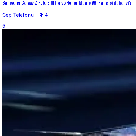
Samsung Galaxy Z Fold 8 Ultra vs Honor Magic V6: Hangisi daha iyi?
Cep Telefonu
|
🚀 4
5