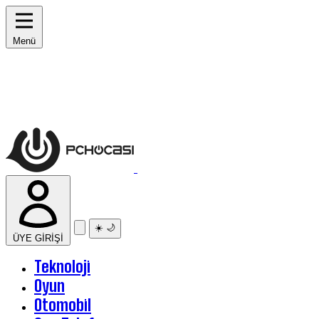
Menü
☀️
🌙
ÜYE GİRİŞİ
Teknoloji
Oyun
Otomobil