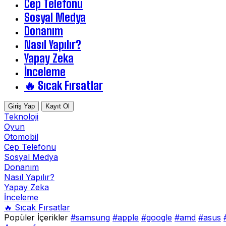
Cep Telefonu
Sosyal Medya
Donanım
Nasıl Yapılır?
Yapay Zeka
İnceleme
🔥 Sıcak Fırsatlar
Giriş Yap
Kayıt Ol
Teknoloji
Oyun
Otomobil
Cep Telefonu
Sosyal Medya
Donanım
Nasıl Yapılır?
Yapay Zeka
İnceleme
🔥 Sıcak Fırsatlar
Popüler İçerikler
#samsung
#apple
#google
#amd
#asus