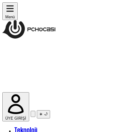
Menü
☀️
🌙
ÜYE GİRİŞİ
Teknoloji