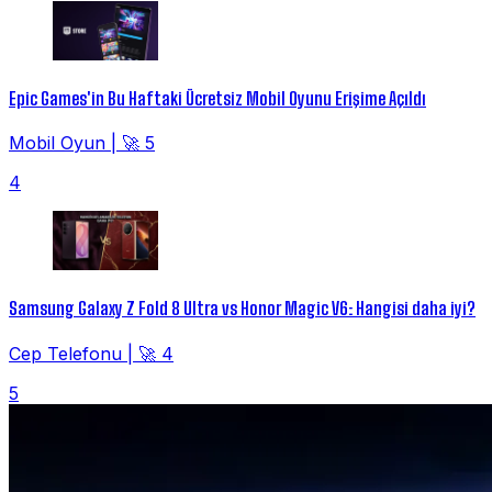
Epic Games'in Bu Haftaki Ücretsiz Mobil Oyunu Erişime Açıldı
Mobil Oyun
|
🚀 5
4
Samsung Galaxy Z Fold 8 Ultra vs Honor Magic V6: Hangisi daha iyi?
Cep Telefonu
|
🚀 4
5