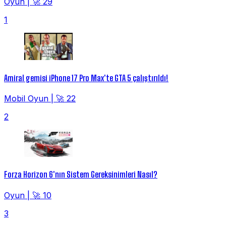
Oyun
|
🚀 29
1
Amiral gemisi iPhone 17 Pro Max'te GTA 5 çalıştırıldı!
Mobil Oyun
|
🚀 22
2
Forza Horizon 6'nın Sistem Gereksinimleri Nasıl?
Oyun
|
🚀 10
3