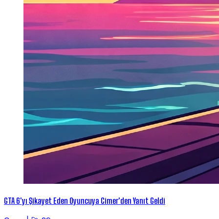
GTA 6'yı Şikayet Eden Oyuncuya Cimer'den Yanıt Geldi