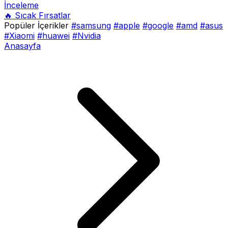
İnceleme
🔥 Sıcak Fırsatlar
Popüler İçerikler
#samsung
#apple
#google
#amd
#asus
#Xiaomi
#huawei
#Nvidia
Anasayfa