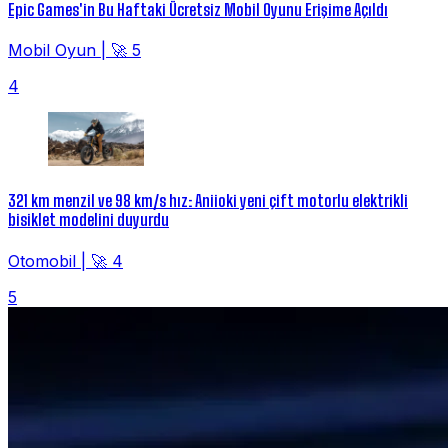
Epic Games'in Bu Haftaki Ücretsiz Mobil Oyunu Erişime Açıldı
Mobil Oyun
|
🚀 5
4
321 km menzil ve 98 km/s hız: Aniioki yeni çift motorlu elektrikli
bisiklet modelini duyurdu
Otomobil
|
🚀 4
5