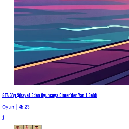
GTA 6'yı Şikayet Eden Oyuncuya Cimer'den Yanıt Geldi
Oyun
|
🚀 23
1