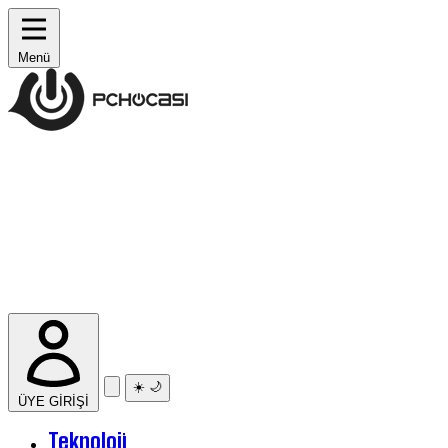
Menü
☀️
🌙
ÜYE GİRİŞİ
Teknoloji