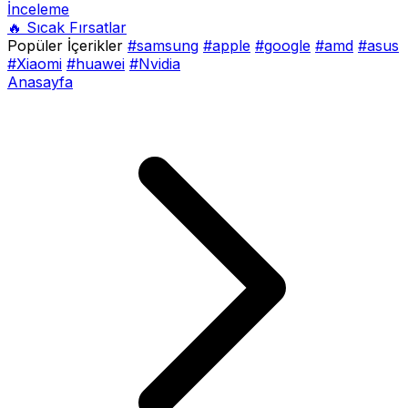
İnceleme
🔥 Sıcak Fırsatlar
Popüler İçerikler
#samsung
#apple
#google
#amd
#asus
#Xiaomi
#huawei
#Nvidia
Anasayfa