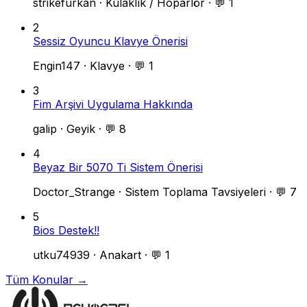
strikefurkan
·
Kulaklık / Hoparlör
·
💬 1
2
Sessiz Oyuncu Klavye Önerisi
Engin147
·
Klavye
·
💬 1
3
Fim Arşivi Uygulama Hakkında
galip
·
Geyik
·
💬 8
4
Beyaz Bir 5070 Ti Sistem Önerisi
Doctor_Strange
·
Sistem Toplama Tavsiyeleri
·
💬 7
5
Bios Destek!!
utku74939
·
Anakart
·
💬 1
Tüm Konular →