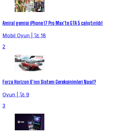
Amiral gemisi iPhone 17 Pro Max'te GTA 5 çalıştırıldı!
Mobil Oyun
|
🚀 18
2
Forza Horizon 6'nın Sistem Gereksinimleri Nasıl?
Oyun
|
🚀 9
3