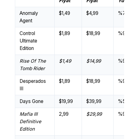
Fiyat
Fiyat
Yüzdesi
Anomaly
$1,49
$4,99
%70
Agent
Control
$1,89
$18,99
%90
Ultimate
Edition
Rise Of The
$1,49
$14,99
%90
Tomb Rider
Desperados
$1,89
$18,99
%90
III
Days Gone
$19,99
$39,99
%50
Mafia III
2,99
$29,99
%90
Definitive
Edition