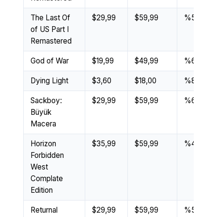
The Last Of
$29,99
$59,99
%50
of US Part I
Remastered
God of War
$19,99
$49,99
%60
Dying Light
$3,60
$18,00
%80
Sackboy:
$29,99
$59,99
%60
Büyük
Macera
Horizon
$35,99
$59,99
%40
Forbidden
West
Complate
Edition
Returnal
$29,99
$59,99
%50