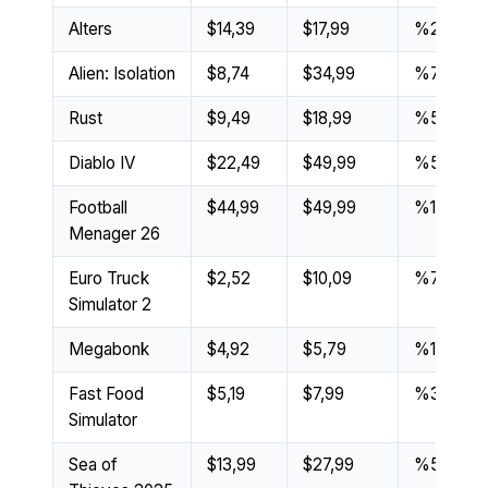
Alters
$14,39
$17,99
%20
Alien: Isolation
$8,74
$34,99
%75
Rust
$9,49
$18,99
%50
Diablo IV
$22,49
$49,99
%55
Football
$44,99
$49,99
%10
Menager 26
Euro Truck
$2,52
$10,09
%75
Simulator 2
Megabonk
$4,92
$5,79
%15
Fast Food
$5,19
$7,99
%35
Simulator
Sea of
$13,99
$27,99
%50