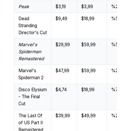
Peak
$3,19
$3,99
%20
Dead
$9,49
$18,99
%50
Stranding
Director's Cut
Marvel's
$29,99
$59,99
%50
Spiderman
Remastered
Marvel's
$47,99
$59,99
%20
Spiderman 2
Disco Elysium
$4,74
$18,99
%75
- The Final
Cut
The Last Of
$39,99
$49,99
%20
of US Part II
Remastered