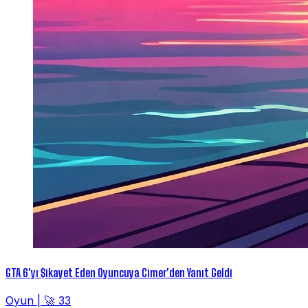
GTA 6'yı Şikayet Eden Oyuncuya Cimer'den Yanıt Geldi
Oyun
|
🚀 33