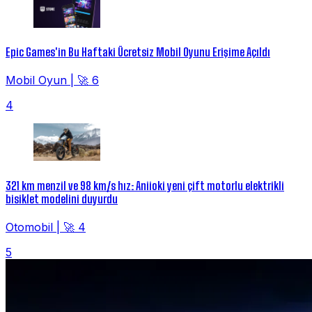
Epic Games'in Bu Haftaki Ücretsiz Mobil Oyunu Erişime Açıldı
Mobil Oyun
|
🚀 6
4
321 km menzil ve 98 km/s hız: Aniioki yeni çift motorlu elektrikli
bisiklet modelini duyurdu
Otomobil
|
🚀 4
5