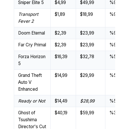
Sniper Elite 5
$4,99
$49,99
%90
Transport
$1,89
$18,99
%90
Fever 2
Doom Eternal
$2,39
$23,99
%90
Far Cry Primal
$2,39
$23,99
%90
Forza Horizon
$16,39
$32,78
%50
5
Grand Theft
$14,99
$29,99
%50
Auto V
Enhanced
Ready or Not
$14,49
$28,99
%50
Ghost of
$40,19
$59,99
%33
Tsushima
Director's Cut