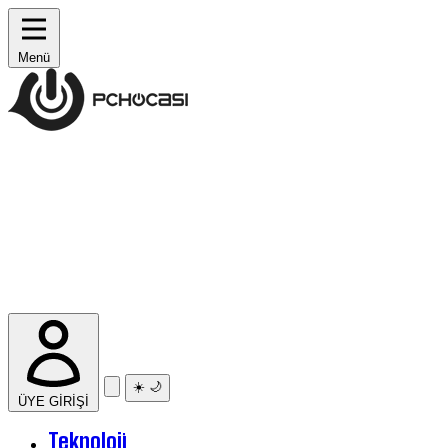
Menü
☀️
🌙
ÜYE GİRİŞİ
Teknoloji