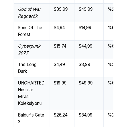
God of War
$39,99
$49,99
%20
Ragnarök
Sons Of The
$4,94
$14,99
%67
Forest
Cyberpunk
$15,74
$44,99
%65
2077
The Long
$4,49
$8,99
%50
Dark
UNCHARTED:
$19,99
$49,99
%60
Hırsızlar
Mirası
Koleksiyonu
Baldur's Gate
$26,24
$34,99
%20
3