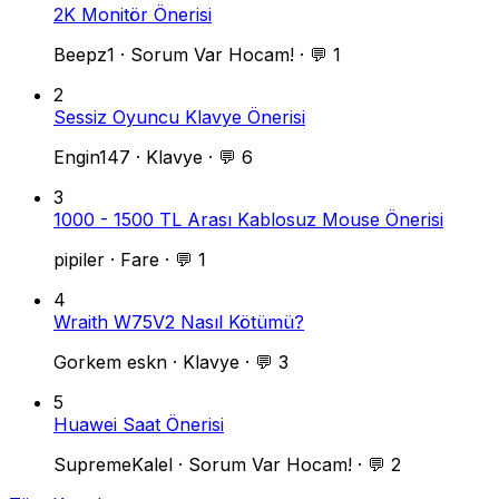
2K Monitör Önerisi
Beepz1
·
Sorum Var Hocam!
·
💬 1
2
Sessiz Oyuncu Klavye Önerisi
Engin147
·
Klavye
·
💬 6
3
1000 - 1500 TL Arası Kablosuz Mouse Önerisi
pipiler
·
Fare
·
💬 1
4
Wraith W75V2 Nasıl Kötümü?
Gorkem eskn
·
Klavye
·
💬 3
5
Huawei Saat Önerisi
SupremeKalel
·
Sorum Var Hocam!
·
💬 2