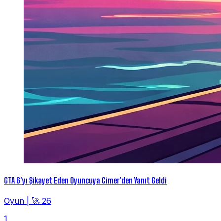
GTA 6'yı Şikayet Eden Oyuncuya Cimer'den Yanıt Geldi
Oyun
|
🚀 26
1