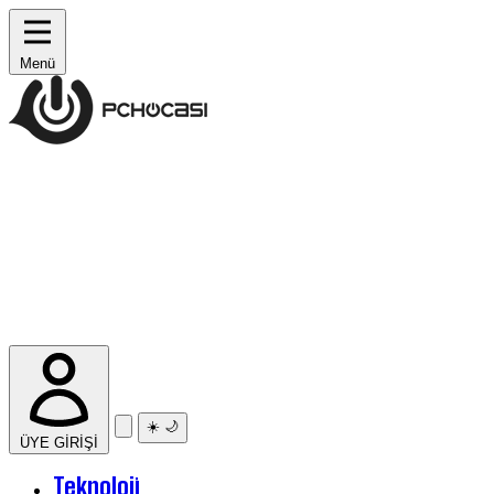
Menü
☀️
🌙
ÜYE GİRİŞİ
Teknoloji