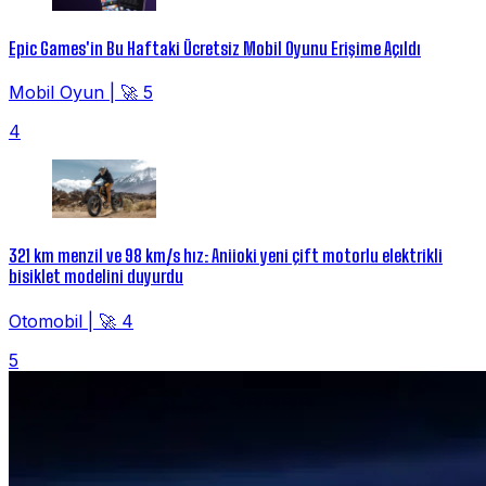
Epic Games'in Bu Haftaki Ücretsiz Mobil Oyunu Erişime Açıldı
Mobil Oyun
|
🚀 5
4
321 km menzil ve 98 km/s hız: Aniioki yeni çift motorlu elektrikli
bisiklet modelini duyurdu
Otomobil
|
🚀 4
5