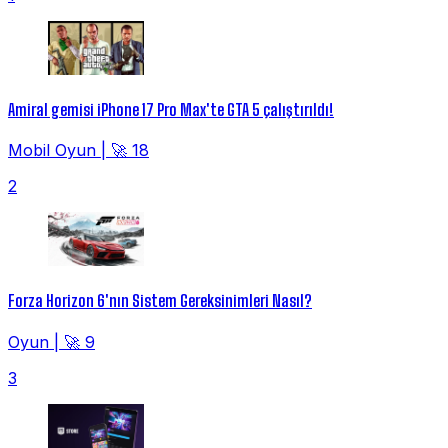
Amiral gemisi iPhone 17 Pro Max'te GTA 5 çalıştırıldı!
Mobil Oyun
|
🚀 18
2
Forza Horizon 6'nın Sistem Gereksinimleri Nasıl?
Oyun
|
🚀 9
3