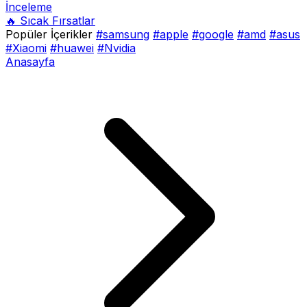
İnceleme
🔥 Sıcak Fırsatlar
Popüler İçerikler
#samsung
#apple
#google
#amd
#asus
#Xiaomi
#huawei
#Nvidia
Anasayfa