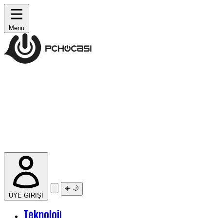
Menü
☀️
🌙
ÜYE GİRİŞİ
Teknoloji