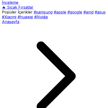
İnceleme
🔥 Sıcak Fırsatlar
Popüler İçerikler
#samsung
#apple
#google
#amd
#asus
#Xiaomi
#huawei
#Nvidia
Anasayfa