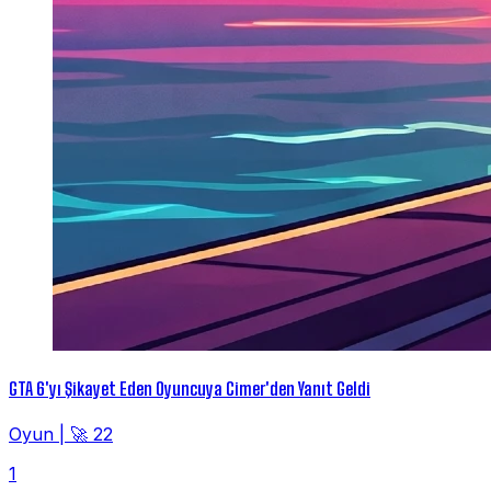
GTA 6'yı Şikayet Eden Oyuncuya Cimer'den Yanıt Geldi
Oyun
|
🚀 22
1