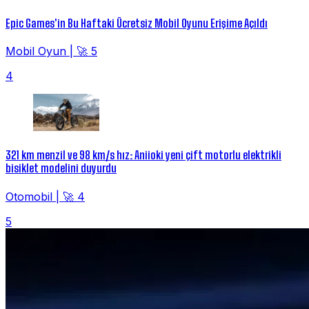
Epic Games'in Bu Haftaki Ücretsiz Mobil Oyunu Erişime Açıldı
Mobil Oyun
|
🚀 5
4
321 km menzil ve 98 km/s hız: Aniioki yeni çift motorlu elektrikli
bisiklet modelini duyurdu
Otomobil
|
🚀 4
5