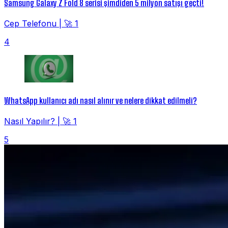
Samsung Galaxy Z Fold 8 serisi şimdiden 5 milyon satışı geçti!
Cep Telefonu
|
🚀 1
4
WhatsApp kullanıcı adı nasıl alınır ve nelere dikkat edilmeli?
Nasıl Yapılır?
|
🚀 1
5