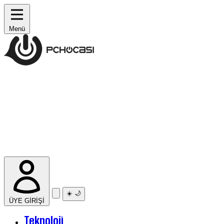
Menü
☀️
🌙
ÜYE GİRİŞİ
Teknoloji