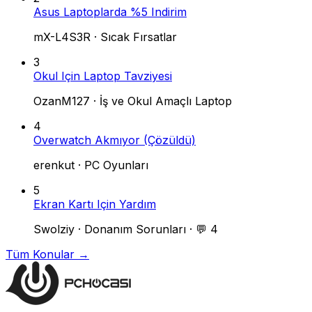
Asus Laptoplarda %5 Indirim
mX-L4S3R
·
Sıcak Fırsatlar
3
Okul Için Laptop Tavziyesi
OzanM127
·
İş ve Okul Amaçlı Laptop
4
Overwatch Akmıyor (Çözüldü)
erenkut
·
PC Oyunları
5
Ekran Kartı Için Yardım
Swolziy
·
Donanım Sorunları
·
💬 4
Tüm Konular →