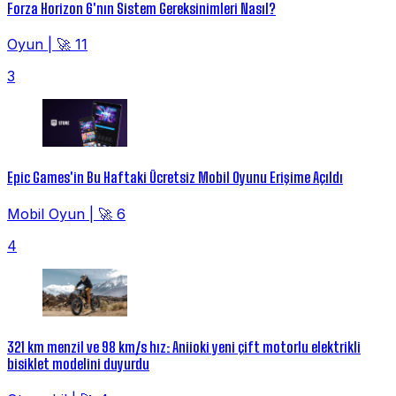
Forza Horizon 6'nın Sistem Gereksinimleri Nasıl?
Oyun
|
🚀 11
3
Epic Games'in Bu Haftaki Ücretsiz Mobil Oyunu Erişime Açıldı
Mobil Oyun
|
🚀 6
4
321 km menzil ve 98 km/s hız: Aniioki yeni çift motorlu elektrikli
bisiklet modelini duyurdu