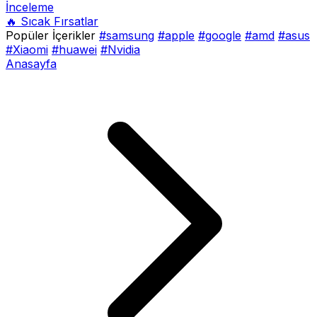
İnceleme
🔥 Sıcak Fırsatlar
Popüler İçerikler
#samsung
#apple
#google
#amd
#asus
#Xiaomi
#huawei
#Nvidia
Anasayfa