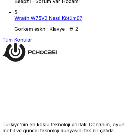
Beepz1
·
Sorum Var Hocam!
5
Wraith W75V2 Nasıl Kötümü?
Gorkem eskn
·
Klavye
·
💬 2
Tüm Konular →
Türkiye'nin en köklü teknoloji portalı. Donanım, oyun,
mobil ve güncel teknoloji dünyasını tek bir çatıda