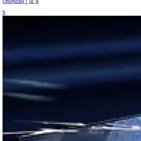
Otomobil
|
🚀 4
5