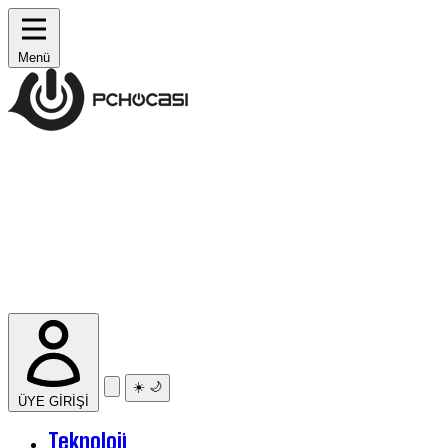
Menü
☀️
🌙
ÜYE GİRİŞİ
Teknoloji