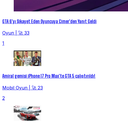
GTA 6'yı Şikayet Eden Oyuncuya Cimer'den Yanıt Geldi
Oyun
|
🚀 33
1
Amiral gemisi iPhone 17 Pro Max'te GTA 5 çalıştırıldı!
Mobil Oyun
|
🚀 23
2