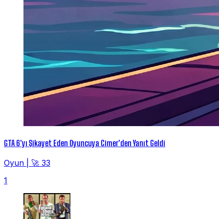
GTA 6'yı Şikayet Eden Oyuncuya Cimer'den Yanıt Geldi
Oyun
|
🚀 33
1