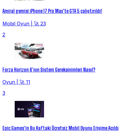
Amiral gemisi iPhone 17 Pro Max'te GTA 5 çalıştırıldı!
Mobil Oyun
|
🚀 23
2
Forza Horizon 6'nın Sistem Gereksinimleri Nasıl?
Oyun
|
🚀 11
3
Epic Games'in Bu Haftaki Ücretsiz Mobil Oyunu Erişime Açıldı