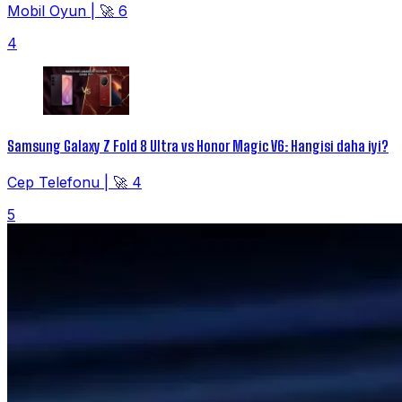
Mobil Oyun
|
🚀 6
4
Samsung Galaxy Z Fold 8 Ultra vs Honor Magic V6: Hangisi daha iyi?
Cep Telefonu
|
🚀 4
5