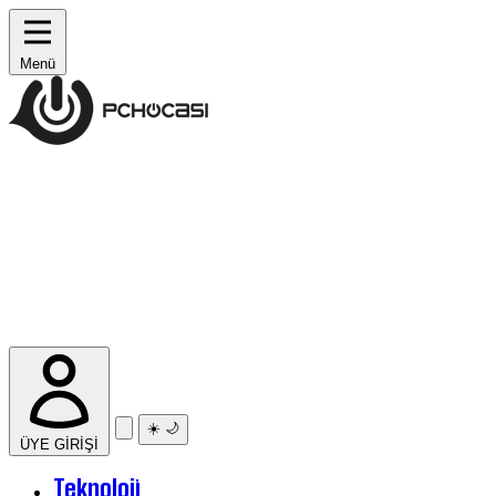
Menü
☀️
🌙
ÜYE GİRİŞİ
Teknoloji