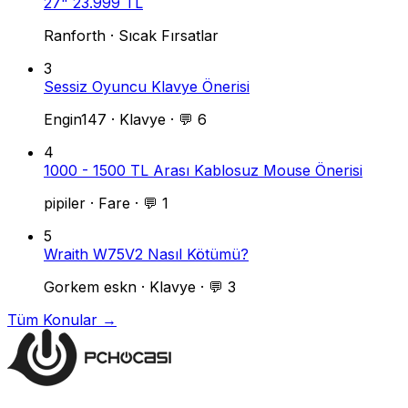
27" 23.999 TL
Ranforth
·
Sıcak Fırsatlar
3
Sessiz Oyuncu Klavye Önerisi
Engin147
·
Klavye
·
💬 6
4
1000 - 1500 TL Arası Kablosuz Mouse Önerisi
pipiler
·
Fare
·
💬 1
5
Wraith W75V2 Nasıl Kötümü?
Gorkem eskn
·
Klavye
·
💬 3
Tüm Konular →