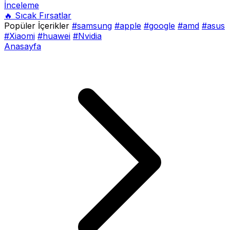
İnceleme
🔥 Sıcak Fırsatlar
Popüler İçerikler
#samsung
#apple
#google
#amd
#asus
#Xiaomi
#huawei
#Nvidia
Anasayfa