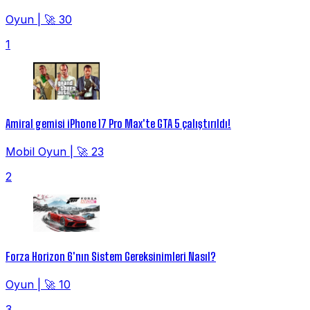
Oyun
|
🚀 30
1
Amiral gemisi iPhone 17 Pro Max'te GTA 5 çalıştırıldı!
Mobil Oyun
|
🚀 23
2
Forza Horizon 6'nın Sistem Gereksinimleri Nasıl?
Oyun
|
🚀 10
3