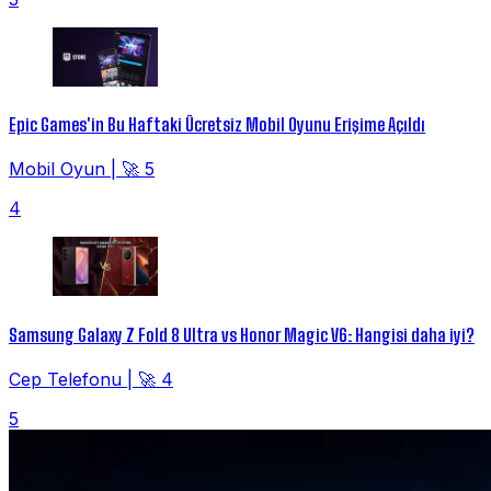
Epic Games'in Bu Haftaki Ücretsiz Mobil Oyunu Erişime Açıldı
Mobil Oyun
|
🚀 5
4
Samsung Galaxy Z Fold 8 Ultra vs Honor Magic V6: Hangisi daha iyi?
Cep Telefonu
|
🚀 4
5