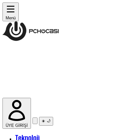
Menü
☀️
🌙
ÜYE GİRİŞİ
Teknoloji