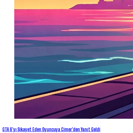
GTA 6'yı Şikayet Eden Oyuncuya Cimer'den Yanıt Geldi