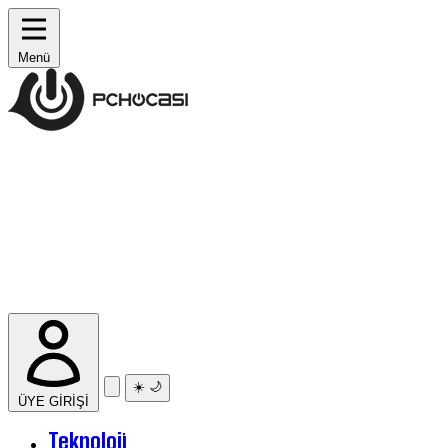
Menü
☀️
🌙
ÜYE GİRİŞİ
Teknoloji