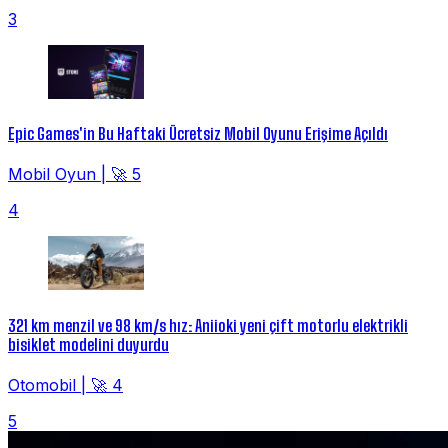
3
Epic Games'in Bu Haftaki Ücretsiz Mobil Oyunu Erişime Açıldı
Mobil Oyun
|
🚀 5
4
321 km menzil ve 98 km/s hız: Aniioki yeni çift motorlu elektrikli
bisiklet modelini duyurdu
Otomobil
|
🚀 4
5