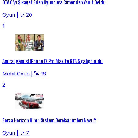
GTA 6'yı Şikayet Eden Oyuncuya Cimer'den Yanıt Geldi
Oyun
|
🚀 20
1
Amiral gemisi iPhone 17 Pro Max'te GTA 5 çalıştırıldı!
Mobil Oyun
|
🚀 16
2
Forza Horizon 6'nın Sistem Gereksinimleri Nasıl?
Oyun
|
🚀 7