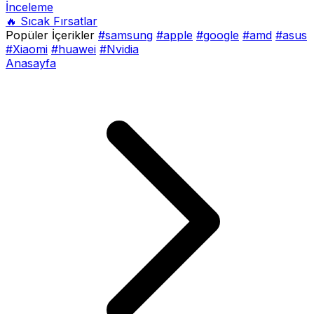
İnceleme
🔥 Sıcak Fırsatlar
Popüler İçerikler
#samsung
#apple
#google
#amd
#asus
#Xiaomi
#huawei
#Nvidia
Anasayfa