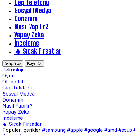
Cep Telefonu
Sosyal Medya
Donanım
Nasıl Yapılır?
Yapay Zeka
İnceleme
🔥 Sıcak Fırsatlar
Giriş Yap
Kayıt Ol
Teknoloji
Oyun
Otomobil
Cep Telefonu
Sosyal Medya
Donanım
Nasıl Yapılır?
Yapay Zeka
İnceleme
🔥 Sıcak Fırsatlar
Popüler İçerikler
#samsung
#apple
#google
#amd
#asus