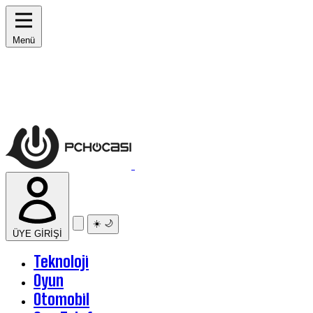
Menü
☀️
🌙
ÜYE GİRİŞİ
Teknoloji
Oyun
Otomobil