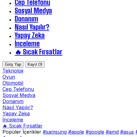
Cep Telefonu
Sosyal Medya
Donanım
Nasıl Yapılır?
Yapay Zeka
İnceleme
🔥 Sıcak Fırsatlar
Giriş Yap
Kayıt Ol
Teknoloji
Oyun
Otomobil
Cep Telefonu
Sosyal Medya
Donanım
Nasıl Yapılır?
Yapay Zeka
İnceleme
🔥 Sıcak Fırsatlar
Popüler İçerikler
#samsung
#apple
#google
#amd
#asus