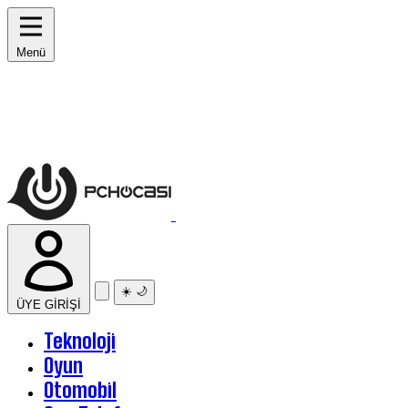
Menü
☀️
🌙
ÜYE GİRİŞİ
Teknoloji
Oyun
Otomobil