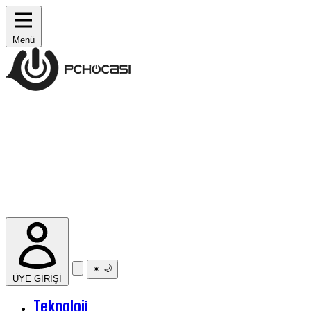
Menü
☀️
🌙
ÜYE GİRİŞİ
Teknoloji