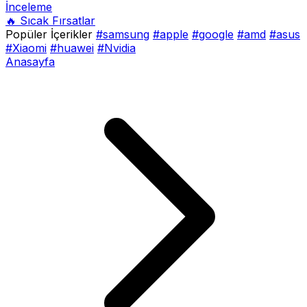
İnceleme
🔥 Sıcak Fırsatlar
Popüler İçerikler
#samsung
#apple
#google
#amd
#asus
#Xiaomi
#huawei
#Nvidia
Anasayfa