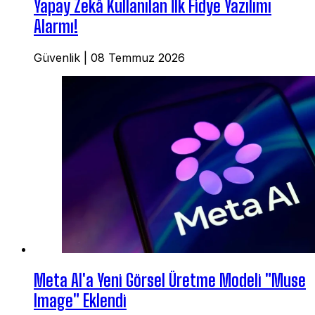
Yapay Zekâ Kullanılan İlk Fidye Yazılımı
Alarmı!
Güvenlik
|
08 Temmuz 2026
Meta AI'a Yeni Görsel Üretme Modeli "Muse
Image" Eklendi