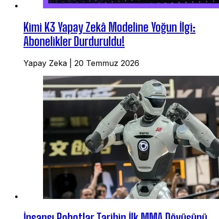
Kimi K3 Yapay Zekâ Modeline Yoğun İlgi:
Abonelikler Durduruldu!
Yapay Zeka
|
20 Temmuz 2026
İnsansı Robotlar Tarihin İlk MMA Dövüşünü