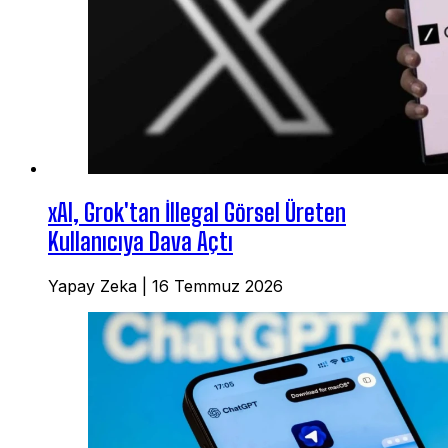
xAI, Grok'tan İllegal Görsel Üreten
Kullanıcıya Dava Açtı
Yapay Zeka
|
16 Temmuz 2026