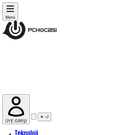
Menü
☀️
🌙
ÜYE GİRİŞİ
Teknoloji