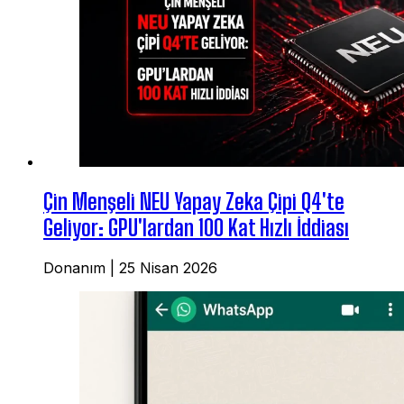
Çin Menşeli NEU Yapay Zeka Çipi Q4'te
Geliyor: GPU'lardan 100 Kat Hızlı İddiası
Donanım
|
25 Nisan 2026