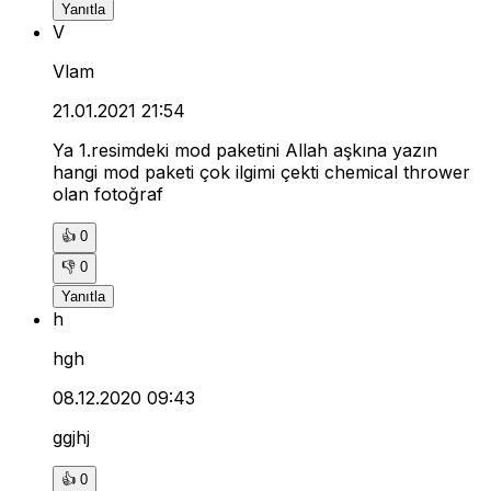
Yanıtla
V
Vlam
21.01.2021 21:54
Ya 1.resimdeki mod paketini Allah aşkına yazın
hangi mod paketi çok ilgimi çekti chemical thrower
olan fotoğraf
👍
0
👎
0
Yanıtla
h
hgh
08.12.2020 09:43
ggjhj
👍
0