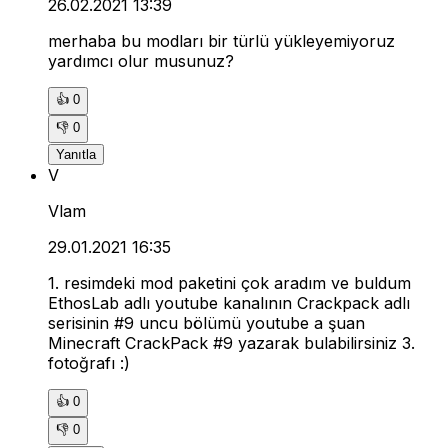
26.02.2021 13:39
merhaba bu modları bir türlü yükleyemiyoruz
yardımcı olur musunuz?
👍
0
👎
0
Yanıtla
V
Vlam
29.01.2021 16:35
1. resimdeki mod paketini çok aradım ve buldum
EthosLab adlı youtube kanalının Crackpack adlı
serisinin #9 uncu bölümü youtube a şuan
Minecraft CrackPack #9 yazarak bulabilirsiniz 3.
fotoğrafı :)
👍
0
👎
0