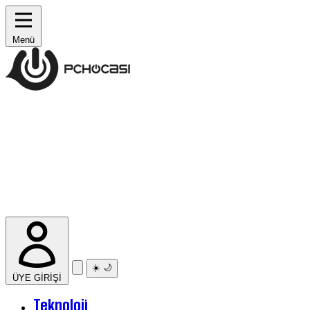
Menü
☀️
🌙
ÜYE GİRİŞİ
Teknoloji