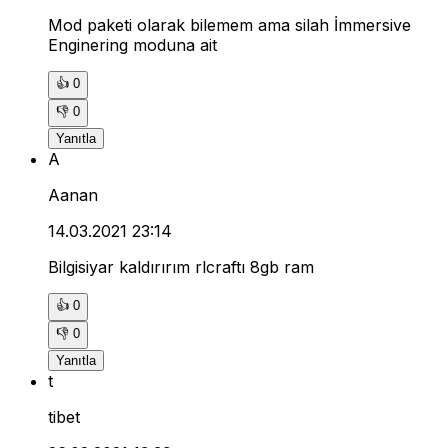
Mod paketi olarak bilemem ama silah İmmersive
Enginering moduna ait
👍
0
👎
0
Yanıtla
A
Aanan
14.03.2021 23:14
Bilgisiyar kaldırırım rlcraftı 8gb ram
👍
0
👎
0
Yanıtla
t
tibet