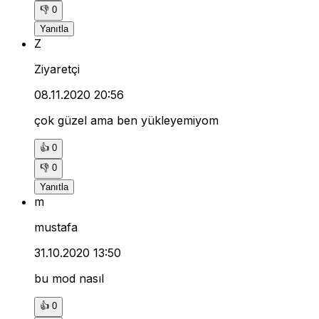
👎
0
Yanıtla
Z
Ziyaretçi
08.11.2020 20:56
çok güzel ama ben yükleyemiyom
👍
0
👎
0
Yanıtla
m
mustafa
31.10.2020 13:50
bu mod nasıl
👍
0