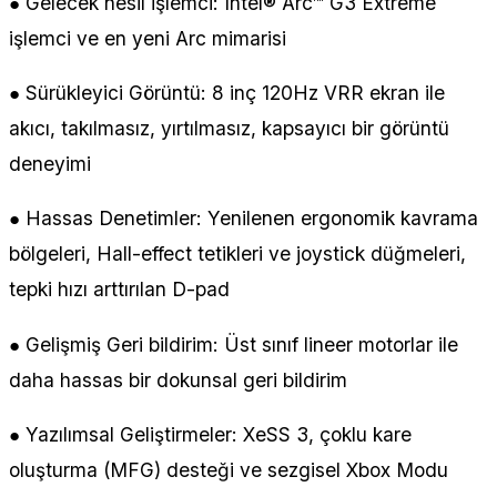
● Gelecek nesil işlemci: Intel® Arc™ G3 Extreme
işlemci ve en yeni Arc mimarisi
● Sürükleyici Görüntü: 8 inç 120Hz VRR ekran ile
akıcı, takılmasız, yırtılmasız, kapsayıcı bir görüntü
deneyimi
● Hassas Denetimler: Yenilenen ergonomik kavrama
bölgeleri, Hall-effect tetikleri ve joystick düğmeleri,
tepki hızı arttırılan D-pad
● Gelişmiş Geri bildirim: Üst sınıf lineer motorlar ile
daha hassas bir dokunsal geri bildirim
● Yazılımsal Geliştirmeler: XeSS 3, çoklu kare
oluşturma (MFG) desteği ve sezgisel Xbox Modu