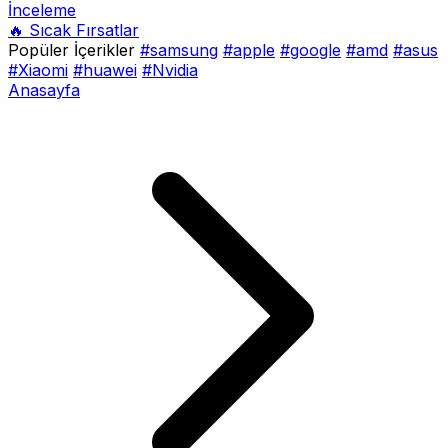
İnceleme
🔥 Sıcak Fırsatlar
Popüler İçerikler
#samsung
#apple
#google
#amd
#asus
#Xiaomi
#huawei
#Nvidia
Anasayfa