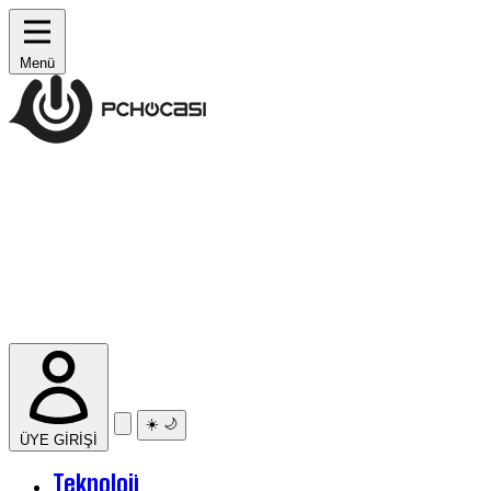
Menü
☀️
🌙
ÜYE GİRİŞİ
Teknoloji