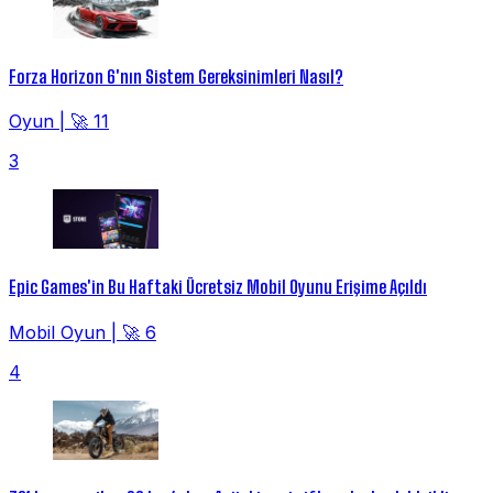
Forza Horizon 6'nın Sistem Gereksinimleri Nasıl?
Oyun
|
🚀 11
3
Epic Games'in Bu Haftaki Ücretsiz Mobil Oyunu Erişime Açıldı
Mobil Oyun
|
🚀 6
4