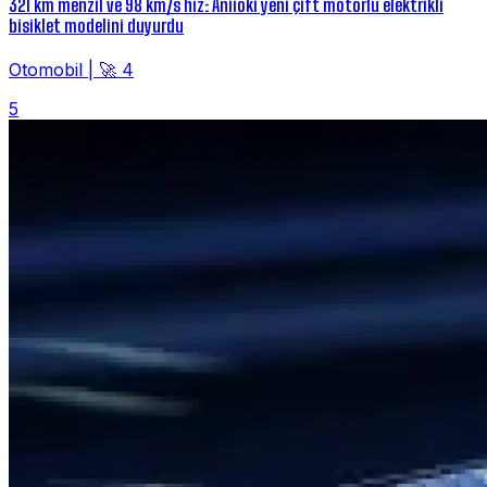
321 km menzil ve 98 km/s hız: Aniioki yeni çift motorlu elektrikli
bisiklet modelini duyurdu
Otomobil
|
🚀 4
5