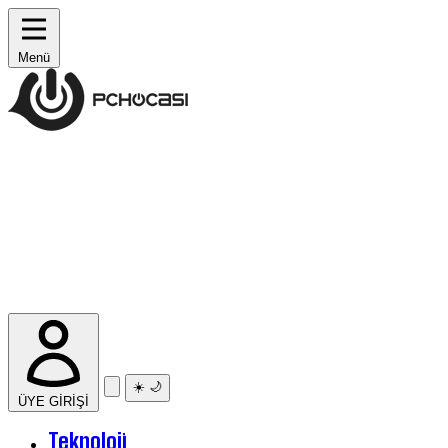
Menü
☀️
🌙
ÜYE GİRİŞİ
Teknoloji