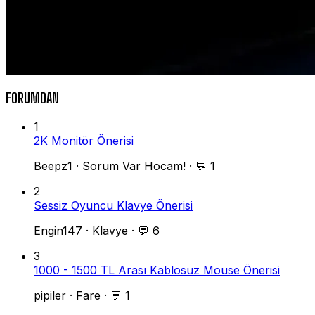
FORUMDAN
1
2K Monitör Önerisi
Beepz1
·
Sorum Var Hocam!
·
💬 1
2
Sessiz Oyuncu Klavye Önerisi
Engin147
·
Klavye
·
💬 6
3
1000 - 1500 TL Arası Kablosuz Mouse Önerisi
pipiler
·
Fare
·
💬 1