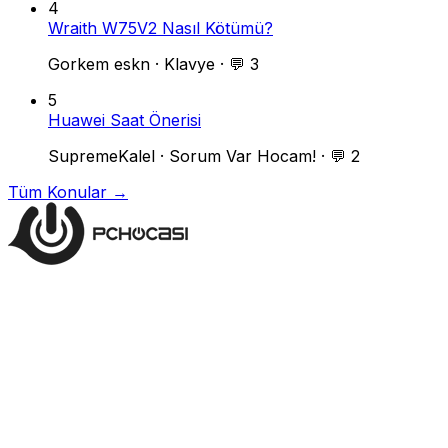
4
Wraith W75V2 Nasıl Kötümü?
Gorkem eskn
·
Klavye
·
💬 3
5
Huawei Saat Önerisi
SupremeKalel
·
Sorum Var Hocam!
·
💬 2
Tüm Konular →