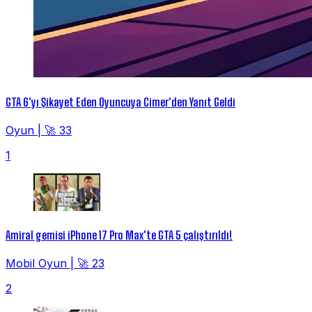
GTA 6'yı Şikayet Eden Oyuncuya Cimer'den Yanıt Geldi
Oyun
|
🚀 33
1
Amiral gemisi iPhone 17 Pro Max'te GTA 5 çalıştırıldı!
Mobil Oyun
|
🚀 23
2