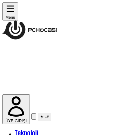
Menü
☀️
🌙
ÜYE GİRİŞİ
Teknoloji