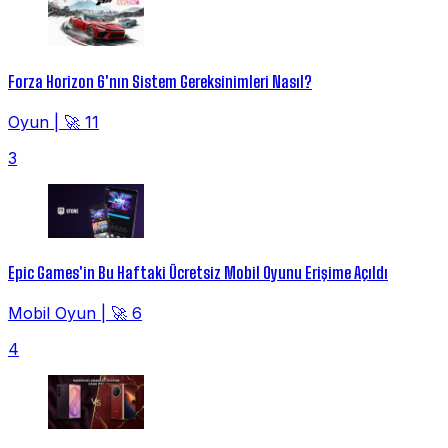
Forza Horizon 6'nın Sistem Gereksinimleri Nasıl?
Oyun
|
🚀 11
3
Epic Games'in Bu Haftaki Ücretsiz Mobil Oyunu Erişime Açıldı
Mobil Oyun
|
🚀 6
4