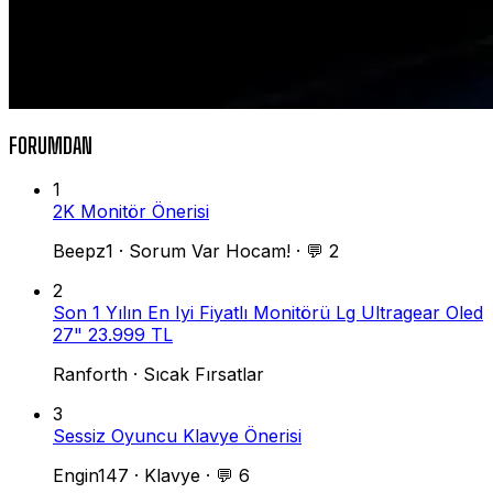
FORUMDAN
1
2K Monitör Önerisi
Beepz1
·
Sorum Var Hocam!
·
💬 2
2
Son 1 Yılın En Iyi Fiyatlı Monitörü Lg Ultragear Oled
27" 23.999 TL
Ranforth
·
Sıcak Fırsatlar
3
Sessiz Oyuncu Klavye Önerisi
Engin147
·
Klavye
·
💬 6