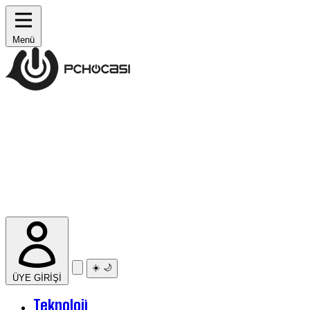
Menü
☀️
🌙
ÜYE GİRİŞİ
Teknoloji