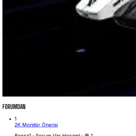
FORUMDAN
1
2K Monitör Önerisi
Beepz1
·
Sorum Var Hocam!
·
💬 1