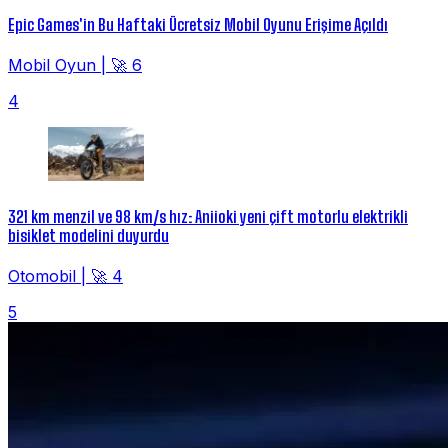
Epic Games'in Bu Haftaki Ücretsiz Mobil Oyunu Erişime Açıldı
Mobil Oyun
|
🚀 6
4
321 km menzil ve 98 km/s hız: Aniioki yeni çift motorlu elektrikli
bisiklet modelini duyurdu
Otomobil
|
🚀 4
5