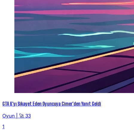
GTA 6'yı Şikayet Eden Oyuncuya Cimer'den Yanıt Geldi
Oyun
|
🚀 33
1