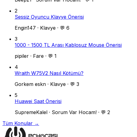
2
Sessiz Oyuncu Klavye Önerisi
Engin147
·
Klavye
·
💬 6
3
1000 - 1500 TL Arası Kablosuz Mouse Önerisi
pipiler
·
Fare
·
💬 1
4
Wraith W75V2 Nasıl Kötümü?
Gorkem eskn
·
Klavye
·
💬 3
5
Huawei Saat Önerisi
SupremeKalel
·
Sorum Var Hocam!
·
💬 2
Tüm Konular →