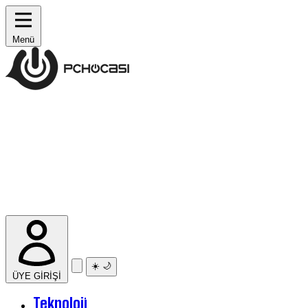
Menü
☀️
🌙
ÜYE GİRİŞİ
Teknoloji