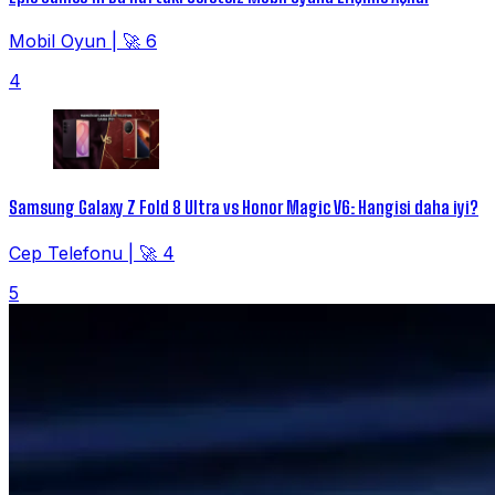
Mobil Oyun
|
🚀 6
4
Samsung Galaxy Z Fold 8 Ultra vs Honor Magic V6: Hangisi daha iyi?
Cep Telefonu
|
🚀 4
5