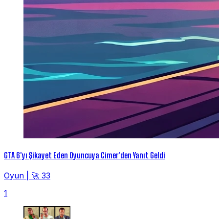
GTA 6'yı Şikayet Eden Oyuncuya Cimer'den Yanıt Geldi
Oyun
|
🚀 33
1