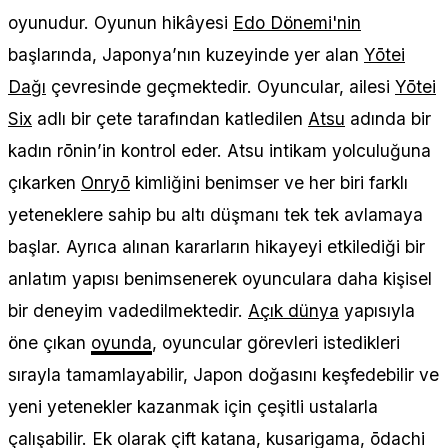
oyunudur. Oyunun hikâyesi
Edo Dönemi'nin
başlarında, Japonya’nın kuzeyinde yer alan
Yōtei
Dağı
çevresinde geçmektedir. Oyuncular, ailesi
Yōtei
Six
adlı bir çete tarafından katledilen
Atsu
adında bir
kadın rōnin’in kontrol eder. Atsu intikam yolculuğuna
çıkarken
Onryō
kimliğini benimser ve her biri farklı
yeteneklere sahip bu altı düşmanı tek tek avlamaya
başlar. Ayrıca alınan kararların hikayeyi etkilediği bir
anlatım yapısı benimsenerek oyunculara daha kişisel
bir deneyim vadedilmektedir.
Açık dünya
yapısıyla
öne çıkan
oyunda
, oyuncular görevleri istedikleri
sırayla tamamlayabilir, Japon doğasını keşfedebilir ve
yeni yetenekler kazanmak için çeşitli ustalarla
çalışabilir. Ek olarak çift katana, kusarigama, ōdachi