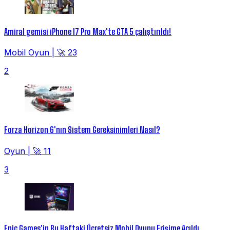
Amiral gemisi iPhone 17 Pro Max'te GTA 5 çalıştırıldı!
Mobil Oyun
|
🚀 23
2
Forza Horizon 6'nın Sistem Gereksinimleri Nasıl?
Oyun
|
🚀 11
3
Epic Games'in Bu Haftaki Ücretsiz Mobil Oyunu Erişime Açıldı