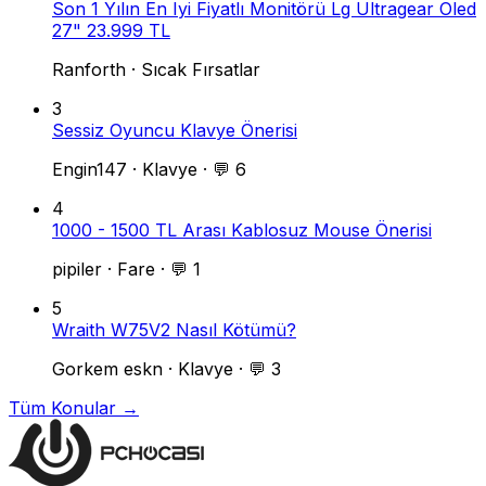
Son 1 Yılın En Iyi Fiyatlı Monitörü Lg Ultragear Oled
27" 23.999 TL
Ranforth
·
Sıcak Fırsatlar
3
Sessiz Oyuncu Klavye Önerisi
Engin147
·
Klavye
·
💬 6
4
1000 - 1500 TL Arası Kablosuz Mouse Önerisi
pipiler
·
Fare
·
💬 1
5
Wraith W75V2 Nasıl Kötümü?
Gorkem eskn
·
Klavye
·
💬 3
Tüm Konular →