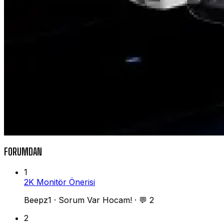
FORUMDAN
1
2K Monitör Önerisi
Beepz1
·
Sorum Var Hocam!
·
💬 2
2