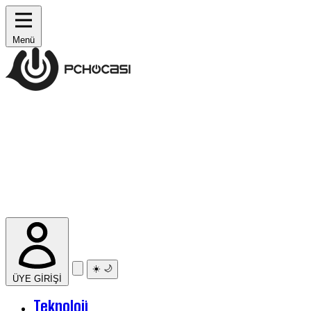
Menü
☀️
🌙
ÜYE GİRİŞİ
Teknoloji