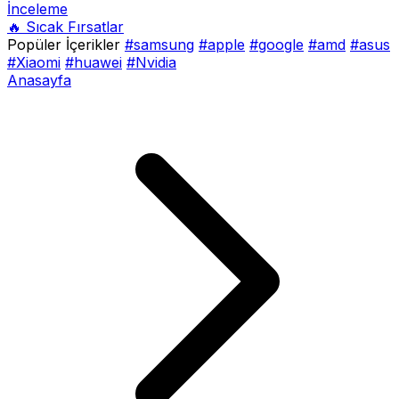
İnceleme
🔥 Sıcak Fırsatlar
Popüler İçerikler
#samsung
#apple
#google
#amd
#asus
#Xiaomi
#huawei
#Nvidia
Anasayfa