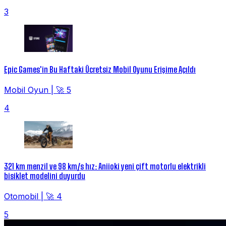
3
Epic Games'in Bu Haftaki Ücretsiz Mobil Oyunu Erişime Açıldı
Mobil Oyun
|
🚀 5
4
321 km menzil ve 98 km/s hız: Aniioki yeni çift motorlu elektrikli
bisiklet modelini duyurdu
Otomobil
|
🚀 4
5