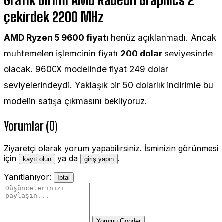
Grafik Birimi AMD Radeon Graphics 2
çekirdek 2200 MHz
AMD Ryzen 5 9600 fiyatı
henüz açıklanmadı. Ancak
muhtemelen işlemcinin fiyatı
200 dolar
seviyesinde
olacak. 9600X modelinde fiyat 249 dolar
seviyelerindeydi. Yaklaşık bir 50 dolarlık indirimle bu
modelin satışa çıkmasını bekliyoruz.
Yorumlar (0)
Ziyaretçi olarak yorum yapabilirsiniz. İsminizin görünmesi
için
ya da
.
kayıt olun
giriş yapın
Yanıtlanıyor:
İptal
Yorumu Gönder