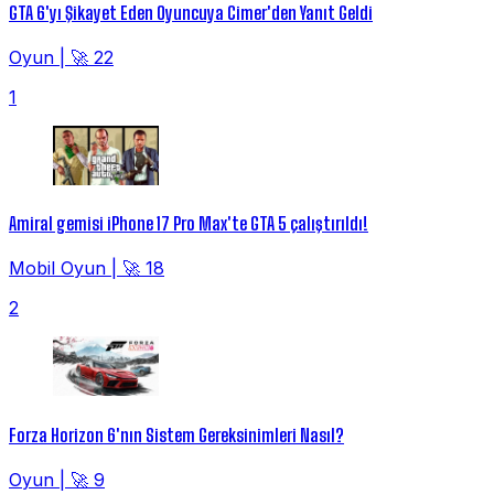
GTA 6'yı Şikayet Eden Oyuncuya Cimer'den Yanıt Geldi
Oyun
|
🚀 22
1
Amiral gemisi iPhone 17 Pro Max'te GTA 5 çalıştırıldı!
Mobil Oyun
|
🚀 18
2
Forza Horizon 6'nın Sistem Gereksinimleri Nasıl?
Oyun
|
🚀 9