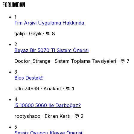
FORUMDAN
1
Fim Arşivi Uygulama Hakkında
galip
·
Geyik
·
💬 8
2
Beyaz Bir 5070 Ti Sistem Önerisi
Doctor_Strange
·
Sistem Toplama Tavsiyeleri
·
💬 7
3
Bios Destek!!
utku74939
·
Anakart
·
💬 1
4
İ5 10600 5060 Ile Darboğaz?
rootyshaco
·
Ekran Kartı
·
💬 2
5
Sessiz Oyuncu Klavye Önerisi