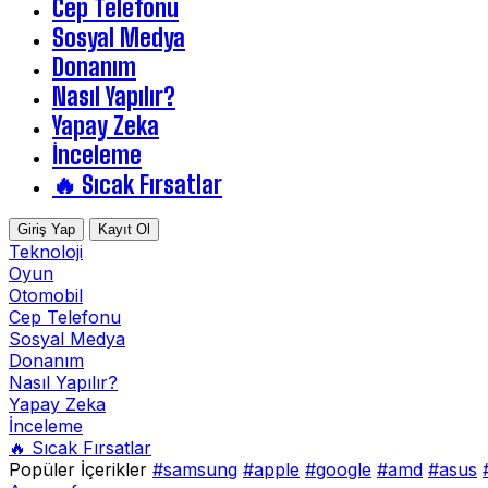
Cep Telefonu
Sosyal Medya
Donanım
Nasıl Yapılır?
Yapay Zeka
İnceleme
🔥 Sıcak Fırsatlar
Giriş Yap
Kayıt Ol
Teknoloji
Oyun
Otomobil
Cep Telefonu
Sosyal Medya
Donanım
Nasıl Yapılır?
Yapay Zeka
İnceleme
🔥 Sıcak Fırsatlar
Popüler İçerikler
#samsung
#apple
#google
#amd
#asus