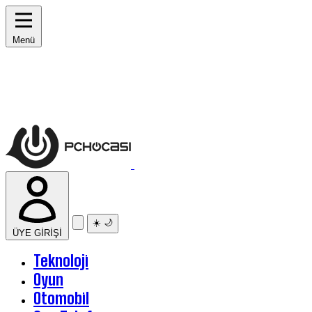
Menü
☀️
🌙
ÜYE GİRİŞİ
Teknoloji
Oyun
Otomobil