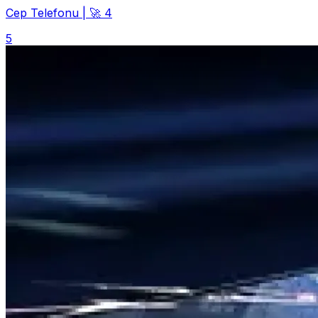
Cep Telefonu
|
🚀 4
5