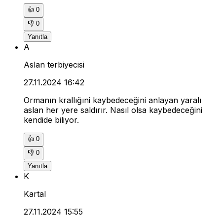
👍
0
👎
0
Yanıtla
A
Aslan terbiyecisi
27.11.2024 16:42
Ormanın krallığıni kaybedeceğini anlayan yaralı
aslan her yere saldırır. Nasıl olsa kaybedeceğini
kendide biliyor.
👍
0
👎
0
Yanıtla
K
Kartal
27.11.2024 15:55