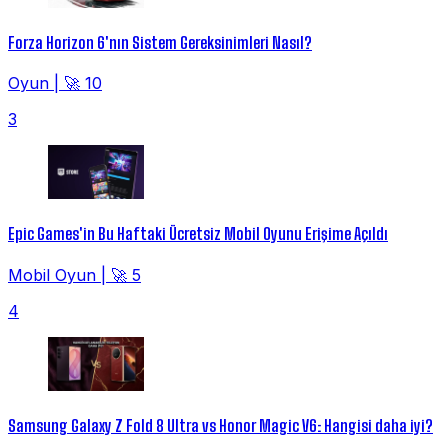
Forza Horizon 6'nın Sistem Gereksinimleri Nasıl?
Oyun
|
🚀 10
3
Epic Games'in Bu Haftaki Ücretsiz Mobil Oyunu Erişime Açıldı
Mobil Oyun
|
🚀 5
4
Samsung Galaxy Z Fold 8 Ultra vs Honor Magic V6: Hangisi daha iyi?