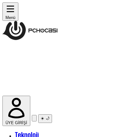
Menü
☀️
🌙
ÜYE GİRİŞİ
Teknoloji