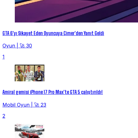
GTA 6'yı Şikayet Eden Oyuncuya Cimer'den Yanıt Geldi
Oyun
|
🚀 30
1
Amiral gemisi iPhone 17 Pro Max'te GTA 5 çalıştırıldı!
Mobil Oyun
|
🚀 23
2