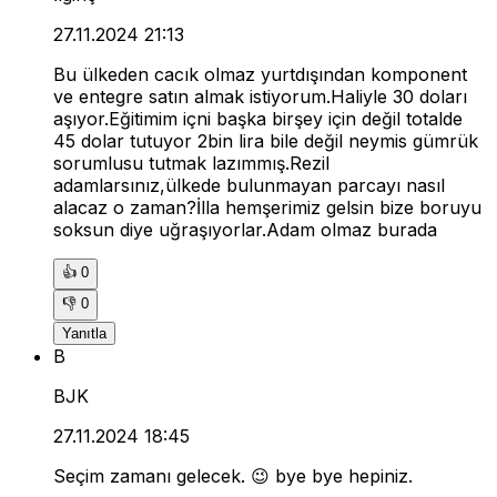
27.11.2024 21:13
Bu ülkeden cacık olmaz yurtdışından komponent
ve entegre satın almak istiyorum.Haliyle 30 doları
aşıyor.Eğitimim içni başka birşey için değil totalde
45 dolar tutuyor 2bin lira bile değil neymis gümrük
sorumlusu tutmak lazımmış.Rezil
adamlarsınız,ülkede bulunmayan parcayı nasıl
alacaz o zaman?İlla hemşerimiz gelsin bize boruyu
soksun diye uğraşıyorlar.Adam olmaz burada
👍
0
👎
0
Yanıtla
B
BJK
27.11.2024 18:45
Seçim zamanı gelecek. 😉 bye bye hepiniz.