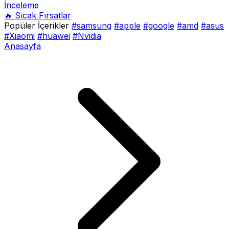
İnceleme
🔥 Sıcak Fırsatlar
Popüler İçerikler
#samsung
#apple
#google
#amd
#asus
#Xiaomi
#huawei
#Nvidia
Anasayfa