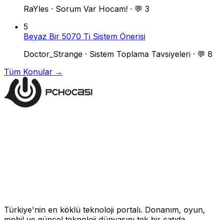
RaYles
·
Sorum Var Hocam!
·
💬 3
5
Beyaz Bir 5070 Ti Sistem Önerisi
Doctor_Strange
·
Sistem Toplama Tavsiyeleri
·
💬 8
Tüm Konular →
Türkiye'nin en köklü teknoloji portalı. Donanım, oyun,
mobil ve güncel teknoloji dünyasını tek bir çatıda