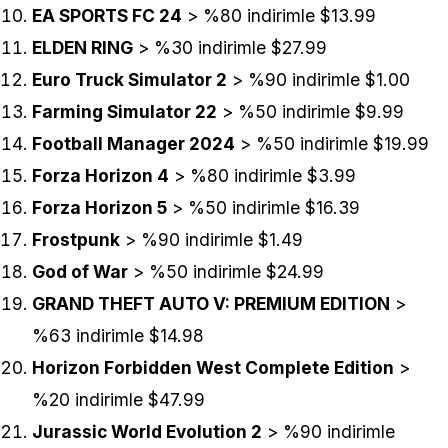
EA SPORTS FC 24
> %80 indirimle $13.99
ELDEN RING
> %30 indirimle $27.99
Euro Truck Simulator 2
> %90 indirimle $1.00
Farming Simulator 22
> %50 indirimle $9.99
Football Manager 2024
> %50 indirimle $19.99
Forza Horizon 4
> %80 indirimle $3.99
Forza Horizon 5
> %50 indirimle $16.39
Frostpunk
> %90 indirimle $1.49
God of War
> %50 indirimle $24.99
GRAND THEFT AUTO V: PREMIUM EDITION
>
%63 indirimle $14.98
Horizon Forbidden West Complete Edition
>
%20 indirimle $47.99
Jurassic World Evolution 2
> %90 indirimle