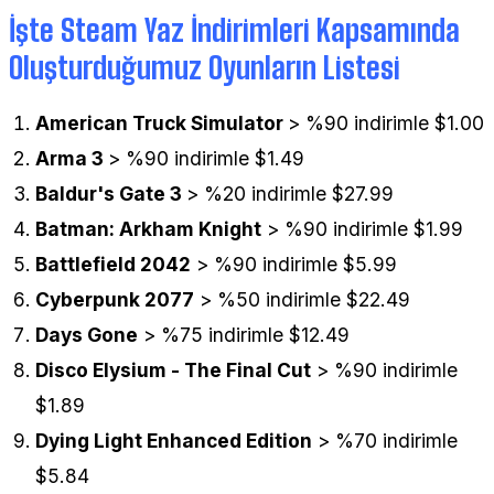
İşte Steam Yaz İndirimleri Kapsamında
Oluşturduğumuz Oyunların Listesi
American Truck Simulator
> %90 indirimle $1.00
Arma 3
> %90 indirimle $1.49
Baldur's Gate 3
> %20 indirimle $27.99
Batman: Arkham Knight
> %90 indirimle $1.99
Battlefield 2042
> %90 indirimle $5.99
Cyberpunk 2077
> %50 indirimle $22.49
Days Gone
> %75 indirimle $12.49
Disco Elysium - The Final Cut
> %90 indirimle
$1.89
Dying Light Enhanced Edition
> %70 indirimle
$5.84