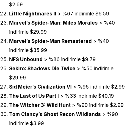
$2.69
Little Nightmares II
> %67 indirimle $6.59
Marvel’s Spider-Man: Miles Morales
> %40
indirimle $29.99
Marvel’s Spider-Man Remastered
> %40
indirimle $35.99
NFS Unbound
> %86 indirimle $9.79
Sekiro: Shadows Die Twice
> %50 indirimle
$29.99
Sid Meier’s Civilization VI
> %95 indirimle $2.99
The Last of Us Part I
> %33 indirimle $40.19
The Witcher 3: Wild Hun
t > %90 indirimle $2.99
Tom Clancy’s Ghost Recon Wildlands
> %90
indirimle $3.99