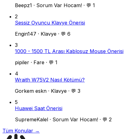
Beepz1
·
Sorum Var Hocam!
·
💬 1
2
Sessiz Oyuncu Klavye Önerisi
Engin147
·
Klavye
·
💬 6
3
1000 - 1500 TL Arası Kablosuz Mouse Önerisi
pipiler
·
Fare
·
💬 1
4
Wraith W75V2 Nasıl Kötümü?
Gorkem eskn
·
Klavye
·
💬 3
5
Huawei Saat Önerisi
SupremeKalel
·
Sorum Var Hocam!
·
💬 2
Tüm Konular →