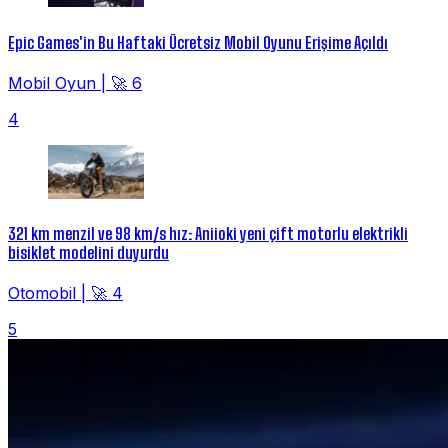
Epic Games'in Bu Haftaki Ücretsiz Mobil Oyunu Erişime Açıldı
Mobil Oyun
|
🚀 6
4
321 km menzil ve 98 km/s hız: Aniioki yeni çift motorlu elektrikli
bisiklet modelini duyurdu
Otomobil
|
🚀 4
5