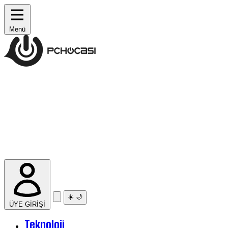
Menü
☀️
🌙
ÜYE GİRİŞİ
Teknoloji