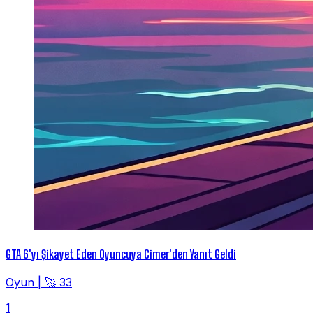
GTA 6'yı Şikayet Eden Oyuncuya Cimer'den Yanıt Geldi
Oyun
|
🚀 33
1