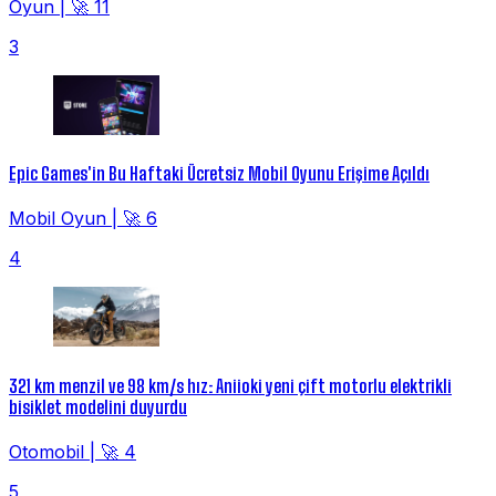
Oyun
|
🚀 11
3
Epic Games'in Bu Haftaki Ücretsiz Mobil Oyunu Erişime Açıldı
Mobil Oyun
|
🚀 6
4
321 km menzil ve 98 km/s hız: Aniioki yeni çift motorlu elektrikli
bisiklet modelini duyurdu
Otomobil
|
🚀 4
5