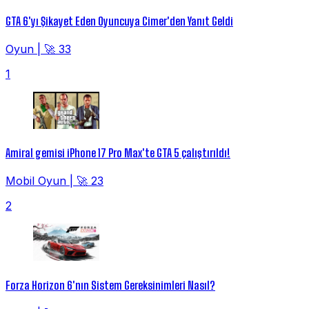
GTA 6'yı Şikayet Eden Oyuncuya Cimer'den Yanıt Geldi
Oyun
|
🚀 33
1
Amiral gemisi iPhone 17 Pro Max'te GTA 5 çalıştırıldı!
Mobil Oyun
|
🚀 23
2
Forza Horizon 6'nın Sistem Gereksinimleri Nasıl?