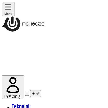
Menü
☀️
🌙
ÜYE GİRİŞİ
Teknoloji