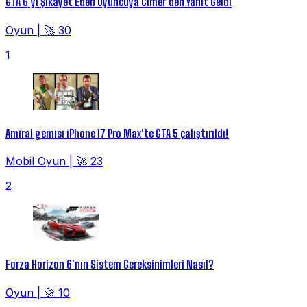
GTA 6'yı Şikayet Eden Oyuncuya Cimer'den Yanıt Geldi
Oyun
|
🚀 30
1
Amiral gemisi iPhone 17 Pro Max'te GTA 5 çalıştırıldı!
Mobil Oyun
|
🚀 23
2
Forza Horizon 6'nın Sistem Gereksinimleri Nasıl?
Oyun
|
🚀 10