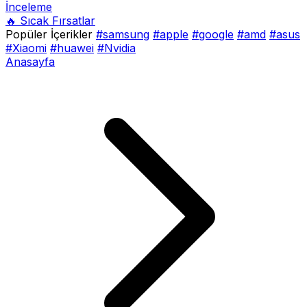
İnceleme
🔥 Sıcak Fırsatlar
Popüler İçerikler
#samsung
#apple
#google
#amd
#asus
#Xiaomi
#huawei
#Nvidia
Anasayfa