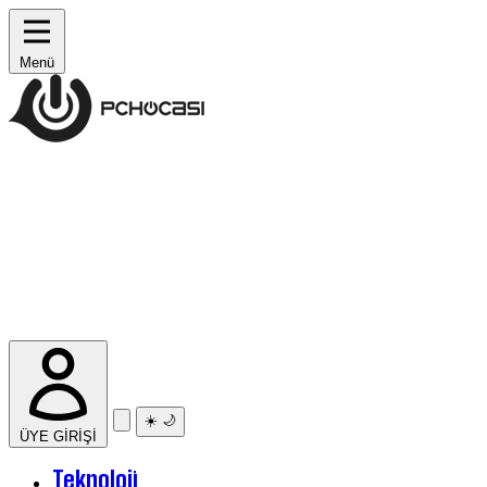
Menü
☀️
🌙
ÜYE GİRİŞİ
Teknoloji