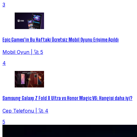
3
Epic Games'in Bu Haftaki Ücretsiz Mobil Oyunu Erişime Açıldı
Mobil Oyun
|
🚀 5
4
Samsung Galaxy Z Fold 8 Ultra vs Honor Magic V6: Hangisi daha iyi?
Cep Telefonu
|
🚀 4
5