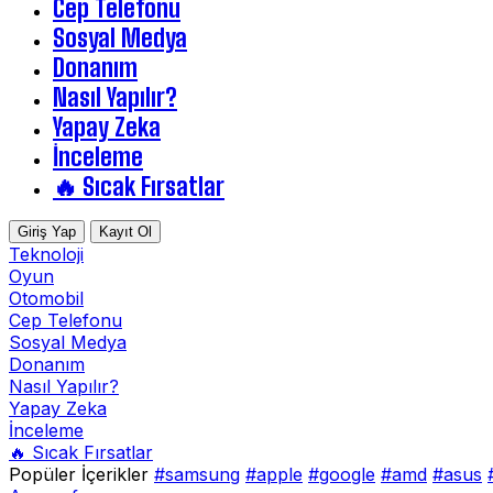
Cep Telefonu
Sosyal Medya
Donanım
Nasıl Yapılır?
Yapay Zeka
İnceleme
🔥 Sıcak Fırsatlar
Giriş Yap
Kayıt Ol
Teknoloji
Oyun
Otomobil
Cep Telefonu
Sosyal Medya
Donanım
Nasıl Yapılır?
Yapay Zeka
İnceleme
🔥 Sıcak Fırsatlar
Popüler İçerikler
#samsung
#apple
#google
#amd
#asus