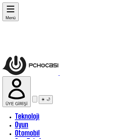
Menü
☀️
🌙
ÜYE GİRİŞİ
Teknoloji
Oyun
Otomobil