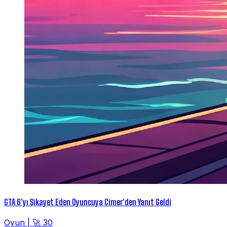
GTA 6'yı Şikayet Eden Oyuncuya Cimer'den Yanıt Geldi
Oyun
|
🚀 30