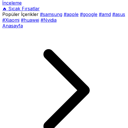
İnceleme
🔥 Sıcak Fırsatlar
Popüler İçerikler
#samsung
#apple
#google
#amd
#asus
#Xiaomi
#huawei
#Nvidia
Anasayfa