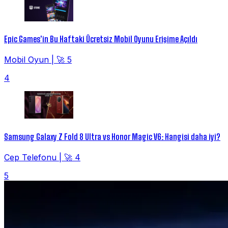
Epic Games'in Bu Haftaki Ücretsiz Mobil Oyunu Erişime Açıldı
Mobil Oyun
|
🚀 5
4
Samsung Galaxy Z Fold 8 Ultra vs Honor Magic V6: Hangisi daha iyi?
Cep Telefonu
|
🚀 4
5