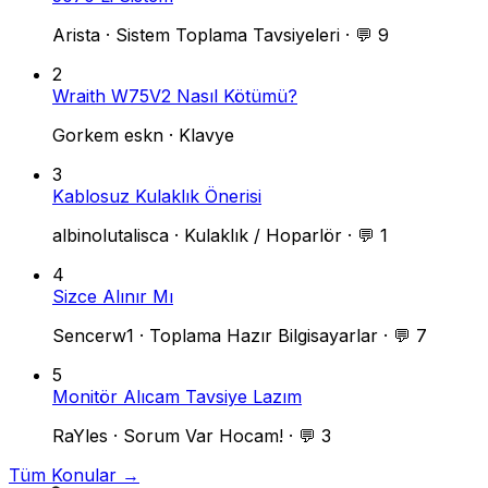
Arista
·
Sistem Toplama Tavsiyeleri
·
💬 9
2
Wraith W75V2 Nasıl Kötümü?
Gorkem eskn
·
Klavye
3
Kablosuz Kulaklık Önerisi
albinolutalisca
·
Kulaklık / Hoparlör
·
💬 1
4
Sizce Alınır Mı
Sencerw1
·
Toplama Hazır Bilgisayarlar
·
💬 7
5
Monitör Alıcam Tavsiye Lazım
RaYles
·
Sorum Var Hocam!
·
💬 3
Tüm Konular →