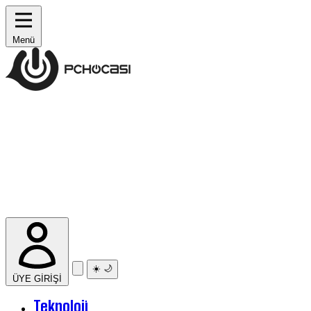
Menü
☀️
🌙
ÜYE GİRİŞİ
Teknoloji