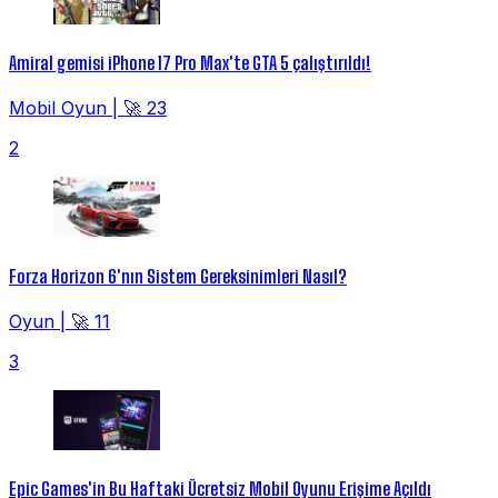
Amiral gemisi iPhone 17 Pro Max'te GTA 5 çalıştırıldı!
Mobil Oyun
|
🚀 23
2
Forza Horizon 6'nın Sistem Gereksinimleri Nasıl?
Oyun
|
🚀 11
3
Epic Games'in Bu Haftaki Ücretsiz Mobil Oyunu Erişime Açıldı