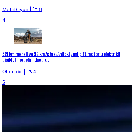
Mobil Oyun
|
🚀 6
4
321 km menzil ve 98 km/s hız: Aniioki yeni çift motorlu elektrikli
bisiklet modelini duyurdu
Otomobil
|
🚀 4
5