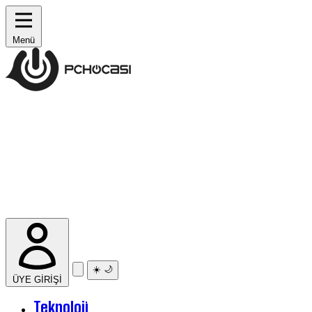
Menü
☀️
🌙
ÜYE GİRİŞİ
Teknoloji