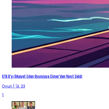
GTA 6'yı Şikayet Eden Oyuncuya Cimer'den Yanıt Geldi
Oyun
|
🚀 33
1