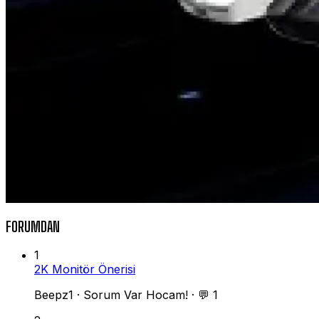
FORUMDAN
1
2K Monitör Önerisi
Beepz1
·
Sorum Var Hocam!
·
💬 1