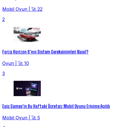
Mobil Oyun
|
🚀 22
2
Forza Horizon 6'nın Sistem Gereksinimleri Nasıl?
Oyun
|
🚀 10
3
Epic Games'in Bu Haftaki Ücretsiz Mobil Oyunu Erişime Açıldı
Mobil Oyun
|
🚀 5