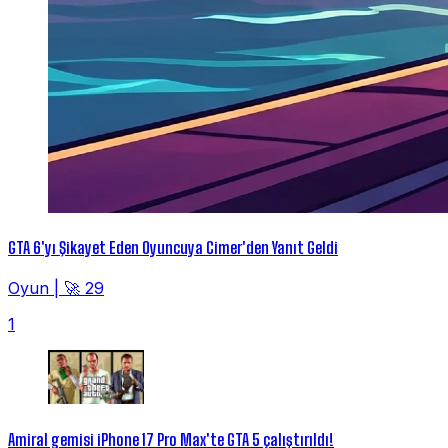
GTA 6'yı Şikayet Eden Oyuncuya Cimer'den Yanıt Geldi
Oyun
|
🚀 29
1
Amiral gemisi iPhone 17 Pro Max'te GTA 5 çalıştırıldı!