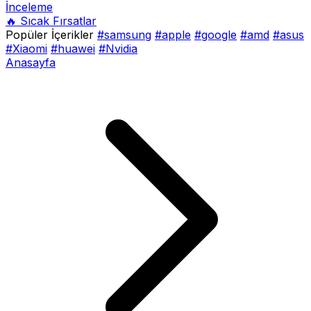
İnceleme
🔥 Sıcak Fırsatlar
Popüler İçerikler
#samsung
#apple
#google
#amd
#asus
#Xiaomi
#huawei
#Nvidia
Anasayfa