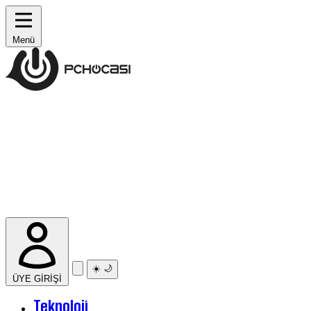
Menü
☀️
🌙
ÜYE GİRİŞİ
Teknoloji