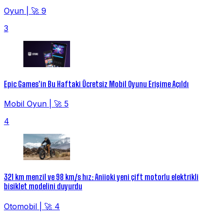
Oyun
|
🚀 9
3
Epic Games'in Bu Haftaki Ücretsiz Mobil Oyunu Erişime Açıldı
Mobil Oyun
|
🚀 5
4
321 km menzil ve 98 km/s hız: Aniioki yeni çift motorlu elektrikli
bisiklet modelini duyurdu
Otomobil
|
🚀 4