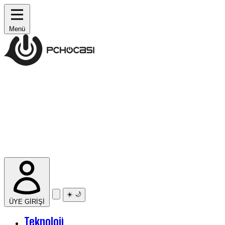
Menü
☀️
🌙
ÜYE GİRİŞİ
Teknoloji