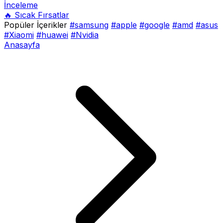
İnceleme
🔥 Sıcak Fırsatlar
Popüler İçerikler
#samsung
#apple
#google
#amd
#asus
#Xiaomi
#huawei
#Nvidia
Anasayfa