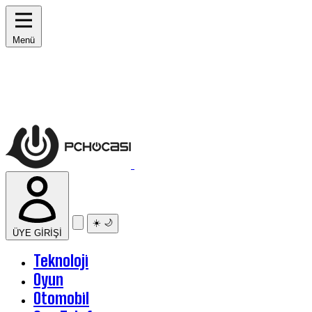
Menü
☀️
🌙
ÜYE GİRİŞİ
Teknoloji
Oyun
Otomobil