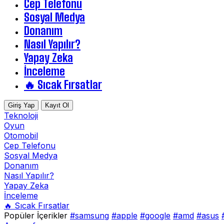
Cep Telefonu
Sosyal Medya
Donanım
Nasıl Yapılır?
Yapay Zeka
İnceleme
🔥 Sıcak Fırsatlar
Giriş Yap
Kayıt Ol
Teknoloji
Oyun
Otomobil
Cep Telefonu
Sosyal Medya
Donanım
Nasıl Yapılır?
Yapay Zeka
İnceleme
🔥 Sıcak Fırsatlar
Popüler İçerikler
#samsung
#apple
#google
#amd
#asus