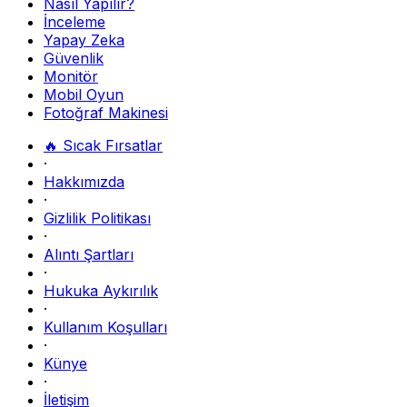
Nasıl Yapılır?
İnceleme
Yapay Zeka
Güvenlik
Monitör
Mobil Oyun
Fotoğraf Makinesi
🔥 Sıcak Fırsatlar
·
Hakkımızda
·
Gizlilik Politikası
·
Alıntı Şartları
·
Hukuka Aykırılık
·
Kullanım Koşulları
·
Künye
·
İletişim