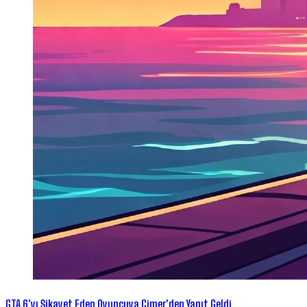
GTA 6'yı Şikayet Eden Oyuncuya Cimer'den Yanıt Geldi