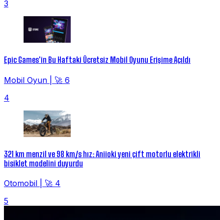
3
Epic Games'in Bu Haftaki Ücretsiz Mobil Oyunu Erişime Açıldı
Mobil Oyun
|
🚀 6
4
321 km menzil ve 98 km/s hız: Aniioki yeni çift motorlu elektrikli
bisiklet modelini duyurdu
Otomobil
|
🚀 4
5