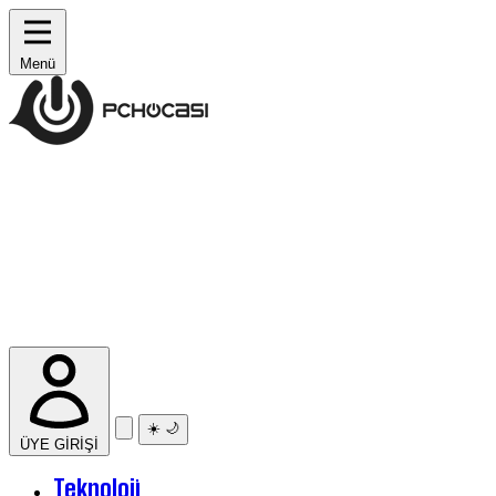
Menü
☀️
🌙
ÜYE GİRİŞİ
Teknoloji