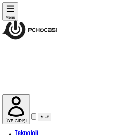
Menü
☀️
🌙
ÜYE GİRİŞİ
Teknoloji