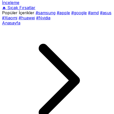
İnceleme
🔥 Sıcak Fırsatlar
Popüler İçerikler
#samsung
#apple
#google
#amd
#asus
#Xiaomi
#huawei
#Nvidia
Anasayfa