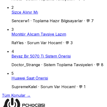
2
Sizce Alınır Mı
Sencerw1
·
Toplama Hazır Bilgisayarlar
·
💬 7
3
Monitör Alıcam Tavsiye Lazım
RaYles
·
Sorum Var Hocam!
·
💬 3
4
Beyaz Bir 5070 Ti Sistem Önerisi
Doctor_Strange
·
Sistem Toplama Tavsiyeleri
·
💬 8
5
Huawei Saat Önerisi
SupremeKalel
·
Sorum Var Hocam!
·
💬 1
Tüm Konular →