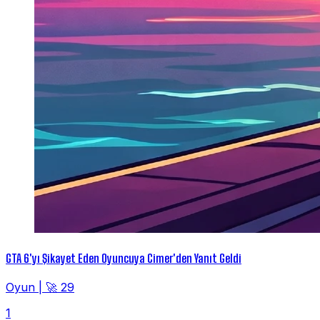
GTA 6'yı Şikayet Eden Oyuncuya Cimer'den Yanıt Geldi
Oyun
|
🚀 29
1