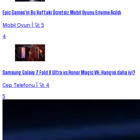
Epic Games'in Bu Haftaki Ücretsiz Mobil Oyunu Erişime Açıldı
Mobil Oyun
|
🚀 5
4
Samsung Galaxy Z Fold 8 Ultra vs Honor Magic V6: Hangisi daha iyi?
Cep Telefonu
|
🚀 4
5