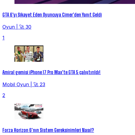
GTA 6'yı Şikayet Eden Oyuncuya Cimer'den Yanıt Geldi
Oyun
|
🚀 30
1
Amiral gemisi iPhone 17 Pro Max'te GTA 5 çalıştırıldı!
Mobil Oyun
|
🚀 23
2
Forza Horizon 6'nın Sistem Gereksinimleri Nasıl?