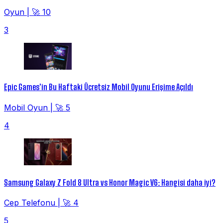
Oyun
|
🚀 10
3
Epic Games'in Bu Haftaki Ücretsiz Mobil Oyunu Erişime Açıldı
Mobil Oyun
|
🚀 5
4
Samsung Galaxy Z Fold 8 Ultra vs Honor Magic V6: Hangisi daha iyi?
Cep Telefonu
|
🚀 4
5