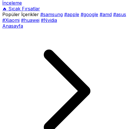
İnceleme
🔥 Sıcak Fırsatlar
Popüler İçerikler
#samsung
#apple
#google
#amd
#asus
#Xiaomi
#huawei
#Nvidia
Anasayfa