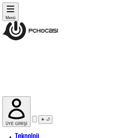
Menü
☀️
🌙
ÜYE GİRİŞİ
Teknoloji