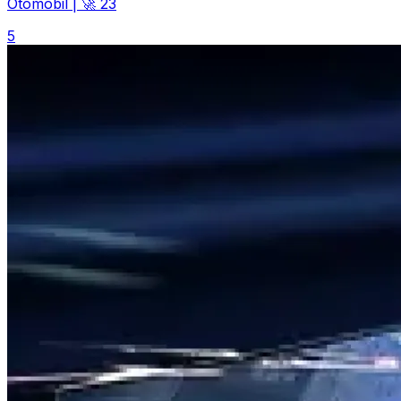
Otomobil
|
🚀 23
5