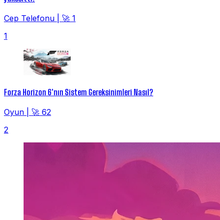
Cep Telefonu
|
🚀 1
1
Forza Horizon 6'nın Sistem Gereksinimleri Nasıl?
Oyun
|
🚀 62
2