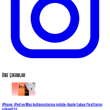
ÖNE ÇIKANLAR
iPhone, iPad ve Mac kullanıcılarına müjde: Apple takas fiyatlarını
yükseltti!