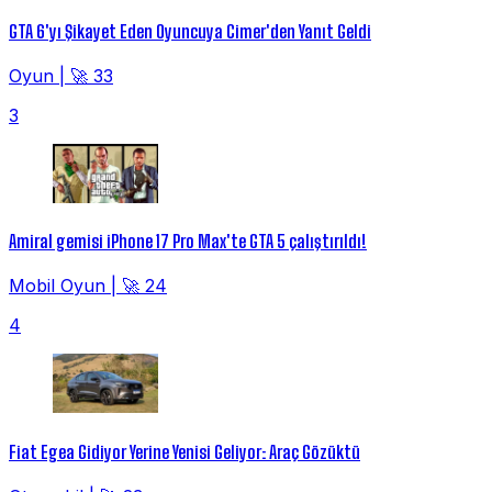
GTA 6'yı Şikayet Eden Oyuncuya Cimer'den Yanıt Geldi
Oyun
|
🚀 33
3
Amiral gemisi iPhone 17 Pro Max'te GTA 5 çalıştırıldı!
Mobil Oyun
|
🚀 24
4
Fiat Egea Gidiyor Yerine Yenisi Geliyor: Araç Gözüktü