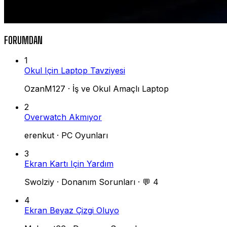
FORUMDAN
1
Okul Için Laptop Tavziyesi
OzanM127
·
İş ve Okul Amaçlı Laptop
2
Overwatch Akmıyor
erenkut
·
PC Oyunları
3
Ekran Kartı Için Yardım
Swolziy
·
Donanım Sorunları
·
💬 4
4
Ekran Beyaz Çizgi Oluyo