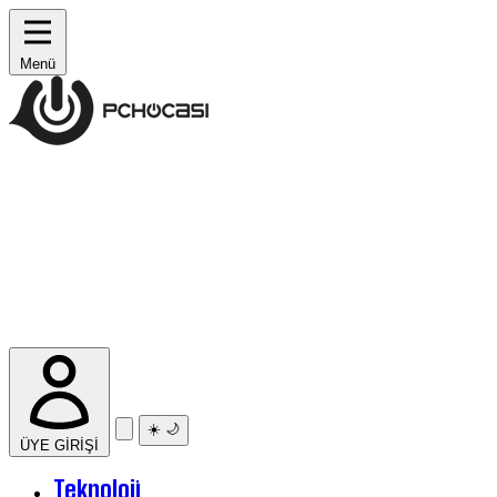
Menü
☀️
🌙
ÜYE GİRİŞİ
Teknoloji