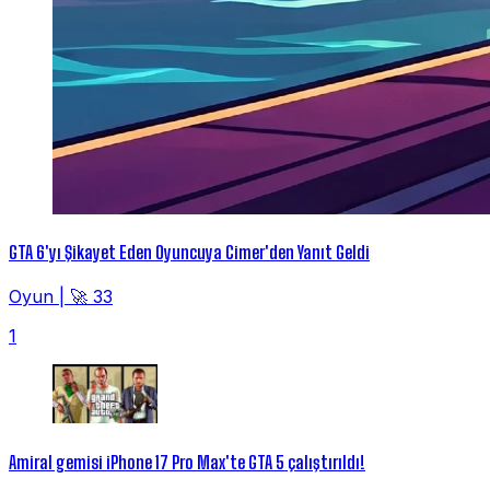
GTA 6'yı Şikayet Eden Oyuncuya Cimer'den Yanıt Geldi
Oyun
|
🚀 33
1
Amiral gemisi iPhone 17 Pro Max'te GTA 5 çalıştırıldı!