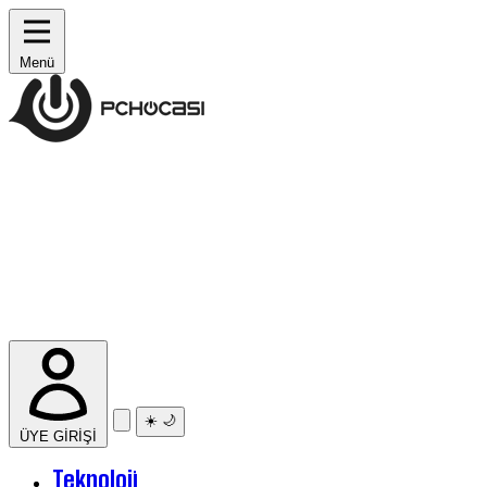
Menü
☀️
🌙
ÜYE GİRİŞİ
Teknoloji