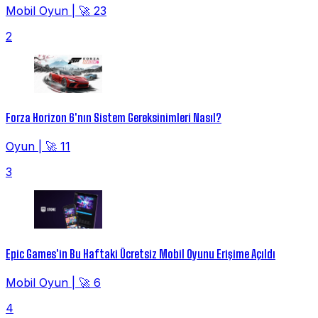
Mobil Oyun
|
🚀 23
2
Forza Horizon 6'nın Sistem Gereksinimleri Nasıl?
Oyun
|
🚀 11
3
Epic Games'in Bu Haftaki Ücretsiz Mobil Oyunu Erişime Açıldı
Mobil Oyun
|
🚀 6
4