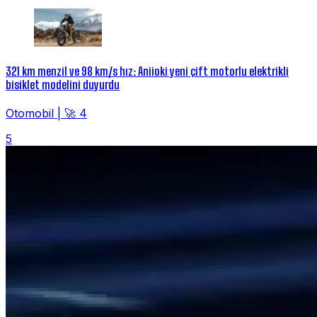
321 km menzil ve 98 km/s hız: Aniioki yeni çift motorlu elektrikli
bisiklet modelini duyurdu
Otomobil
|
🚀 4
5