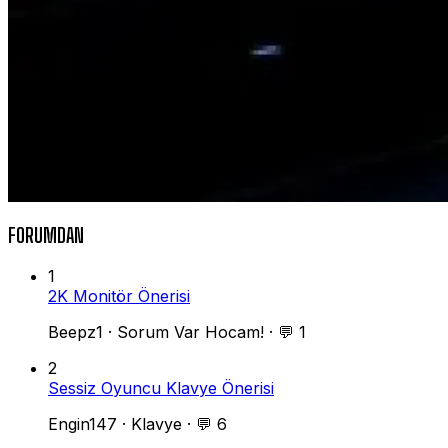
FORUMDAN
1
2K Monitör Önerisi
Beepz1
·
Sorum Var Hocam!
·
💬 1
2
Sessiz Oyuncu Klavye Önerisi
Engin147
·
Klavye
·
💬 6