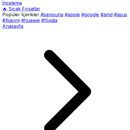
İnceleme
🔥 Sıcak Fırsatlar
Popüler İçerikler
#samsung
#apple
#google
#amd
#asus
#Xiaomi
#huawei
#Nvidia
Anasayfa