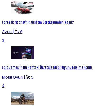
Forza Horizon 6'nın Sistem Gereksinimleri Nasıl?
Oyun
|
🚀 9
3
Epic Games'in Bu Haftaki Ücretsiz Mobil Oyunu Erişime Açıldı
Mobil Oyun
|
🚀 5
4