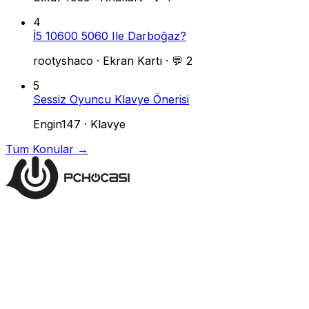
4
İ5 10600 5060 Ile Darboğaz?
rootyshaco
·
Ekran Kartı
·
💬 2
5
Sessiz Oyuncu Klavye Önerisi
Engin147
·
Klavye
Tüm Konular →