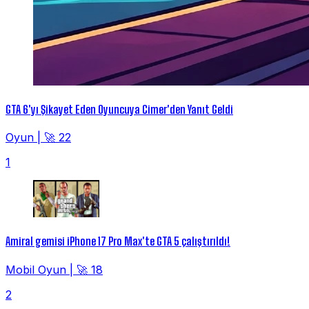
GTA 6'yı Şikayet Eden Oyuncuya Cimer'den Yanıt Geldi
Oyun
|
🚀 22
1
Amiral gemisi iPhone 17 Pro Max'te GTA 5 çalıştırıldı!
Mobil Oyun
|
🚀 18
2