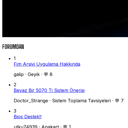
FORUMDAN
1
Fim Arşivi Uygulama Hakkında
galip
·
Geyik
·
💬 8
2
Beyaz Bir 5070 Ti Sistem Önerisi
Doctor_Strange
·
Sistem Toplama Tavsiyeleri
·
💬 7
3
Bios Destek!!
utku74939
·
Anakart
·
💬 1