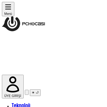
Menü
☀️
🌙
ÜYE GİRİŞİ
Teknoloji