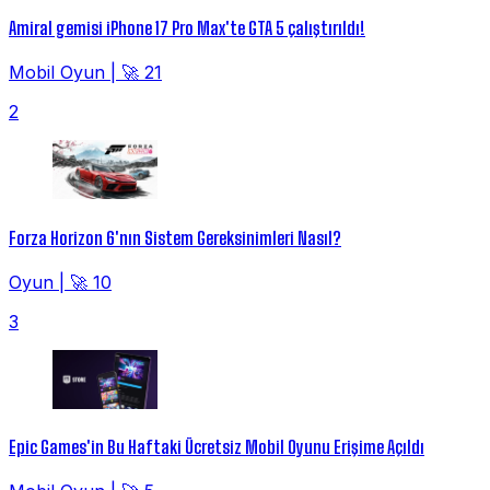
Amiral gemisi iPhone 17 Pro Max'te GTA 5 çalıştırıldı!
Mobil Oyun
|
🚀 21
2
Forza Horizon 6'nın Sistem Gereksinimleri Nasıl?
Oyun
|
🚀 10
3
Epic Games'in Bu Haftaki Ücretsiz Mobil Oyunu Erişime Açıldı