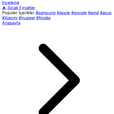
İnceleme
🔥 Sıcak Fırsatlar
Popüler İçerikler
#samsung
#apple
#google
#amd
#asus
#Xiaomi
#huawei
#Nvidia
Anasayfa