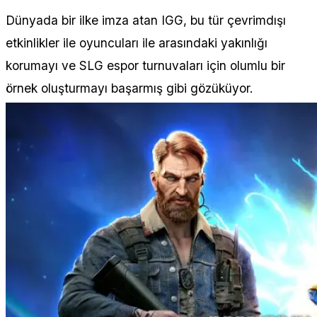
Dünyada bir ilke imza atan IGG, bu tür çevrimdışı
etkinlikler ile oyuncuları ile arasındaki yakınlığı
korumayı ve SLG espor turnuvaları için olumlu bir
örnek oluşturmayı başarmış gibi gözüküyor.