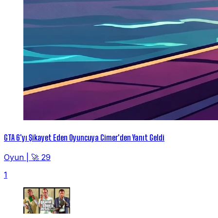
GTA 6'yı Şikayet Eden Oyuncuya Cimer'den Yanıt Geldi
Oyun
|
🚀 29
1