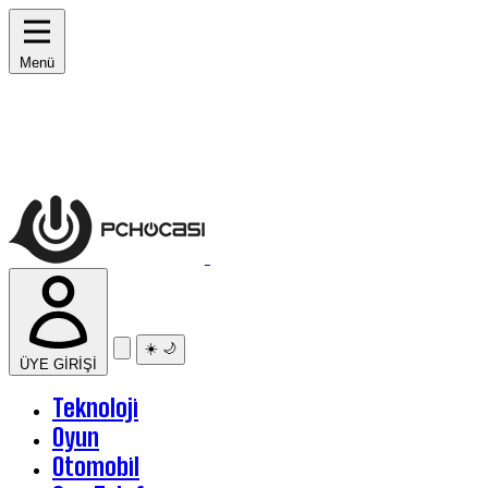
Menü
☀️
🌙
ÜYE GİRİŞİ
Teknoloji
Oyun
Otomobil