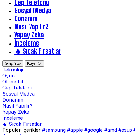
Cep Telefonu
Sosyal Medya
Donanım
Nasıl Yapılır?
Yapay Zeka
İnceleme
🔥 Sıcak Fırsatlar
Giriş Yap
Kayıt Ol
Teknoloji
Oyun
Otomobil
Cep Telefonu
Sosyal Medya
Donanım
Nasıl Yapılır?
Yapay Zeka
İnceleme
🔥 Sıcak Fırsatlar
Popüler İçerikler
#samsung
#apple
#google
#amd
#asus