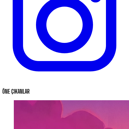
ÖNE ÇIKANLAR