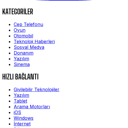
KATEGORİLER
Cep Telefonu
Oyun
Otomobil
Teknoloji Haberleri
Sosyal Medya
Donanım
Yazılım
Sinema
HIZLI BAĞLANTI
Giyilebilir Teknolojiler
Yazılım
Tablet
Arama Motorları
iOS
Windows
İnternet