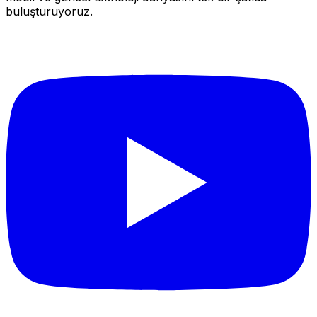
buluşturuyoruz.