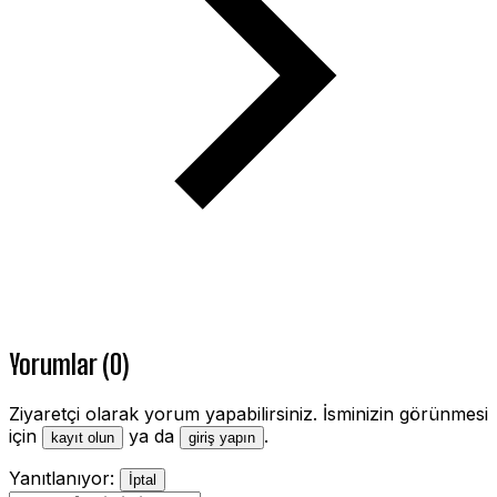
Yorumlar (0)
Ziyaretçi olarak yorum yapabilirsiniz. İsminizin görünmesi
için
ya da
.
kayıt olun
giriş yapın
Yanıtlanıyor:
İptal