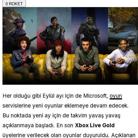
0
ROKET
Her olduğu gibi Eylül ayı için de Microsoft,
oyun
servislerine yeni oyunlar eklemeye devam edecek.
Bu noktada yeni ay için de takvim yavaş yavaş
açıklanmaya başladı. En son
Xbox Live Gold
üyelerine verilecek olan oyunlar duyuruldu. Açıklanan