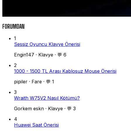
FORUMDAN
1
Sessiz Oyuncu Klavye Önerisi
Engin147
·
Klavye
·
💬 6
2
1000 - 1500 TL Arası Kablosuz Mouse Önerisi
pipiler
·
Fare
·
💬 1
3
Wraith W75V2 Nasıl Kötümü?
Gorkem eskn
·
Klavye
·
💬 3
4
Huawei Saat Önerisi