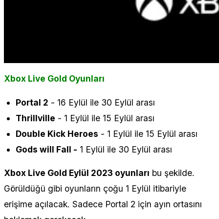
Xbox Live Gold Oyunları
Portal 2
- 16 Eylül ile 30 Eylül arası
Thrillville
- 1 Eylül ile 15 Eylül arası
Double Kick Heroes
- 1 Eylül ile 15 Eylül arası
Gods will Fall -
1 Eylül ile 30 Eylül arası
Xbox Live Gold Eylül 2023 oyunları
bu şekilde.
Görüldüğü gibi oyunların çoğu 1 Eylül itibariyle
erişime açılacak. Sadece Portal 2 için ayın ortasını