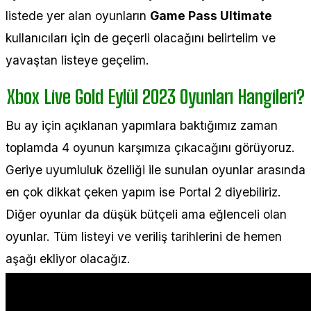
listede yer alan oyunların
Game Pass Ultimate
kullanıcıları için de geçerli olacağını belirtelim ve
yavaştan listeye geçelim.
Xbox Live Gold Eylül 2023 Oyunları Hangileri?
Bu ay için açıklanan yapımlara baktığımız zaman
toplamda 4 oyunun karşımıza çıkacağını görüyoruz.
Geriye uyumluluk özelliği ile sunulan oyunlar arasında
en çok dikkat çeken yapım ise Portal 2 diyebiliriz.
Diğer oyunlar da düşük bütçeli ama eğlenceli olan
oyunlar. Tüm listeyi ve veriliş tarihlerini de hemen
aşağı ekliyor olacağız.