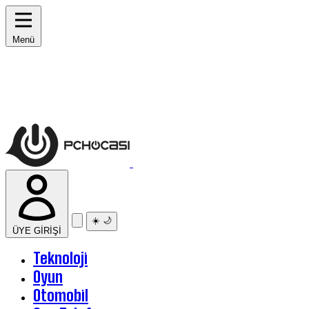
Menü
☀️
🌙
ÜYE GİRİŞİ
Teknoloji
Oyun
Otomobil