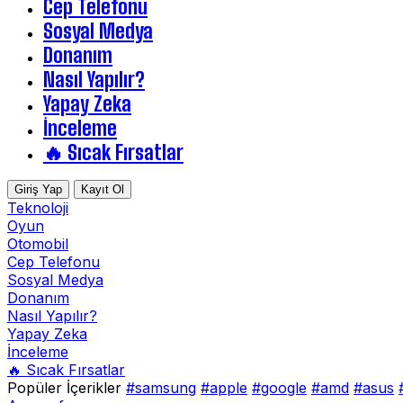
Cep Telefonu
Sosyal Medya
Donanım
Nasıl Yapılır?
Yapay Zeka
İnceleme
🔥 Sıcak Fırsatlar
Giriş Yap
Kayıt Ol
Teknoloji
Oyun
Otomobil
Cep Telefonu
Sosyal Medya
Donanım
Nasıl Yapılır?
Yapay Zeka
İnceleme
🔥 Sıcak Fırsatlar
Popüler İçerikler
#samsung
#apple
#google
#amd
#asus