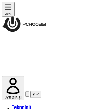
Menü
☀️
🌙
ÜYE GİRİŞİ
Teknoloji