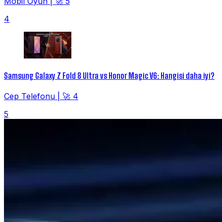
Mobil Oyun
|
🚀 5
4
Samsung Galaxy Z Fold 8 Ultra vs Honor Magic V6: Hangisi daha iyi?
Cep Telefonu
|
🚀 4
5