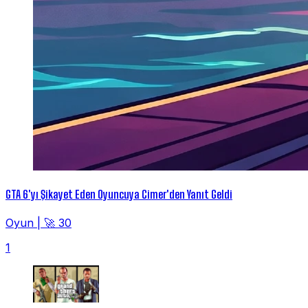
GTA 6'yı Şikayet Eden Oyuncuya Cimer'den Yanıt Geldi
Oyun
|
🚀 30
1