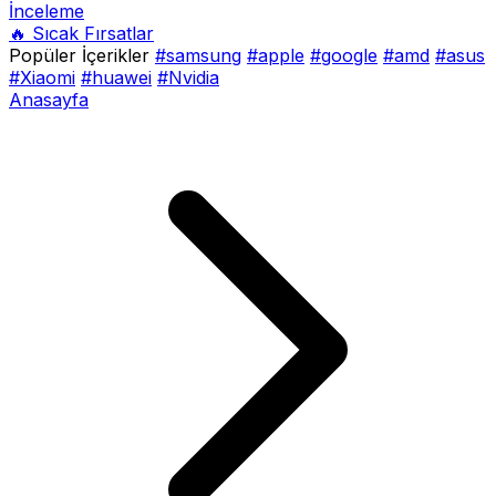
İnceleme
🔥 Sıcak Fırsatlar
Popüler İçerikler
#samsung
#apple
#google
#amd
#asus
#Xiaomi
#huawei
#Nvidia
Anasayfa