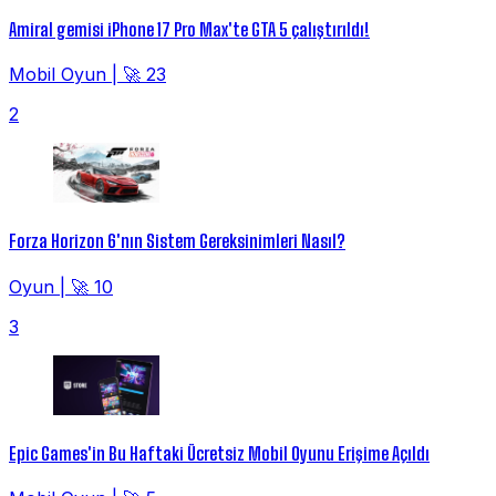
Amiral gemisi iPhone 17 Pro Max'te GTA 5 çalıştırıldı!
Mobil Oyun
|
🚀 23
2
Forza Horizon 6'nın Sistem Gereksinimleri Nasıl?
Oyun
|
🚀 10
3
Epic Games'in Bu Haftaki Ücretsiz Mobil Oyunu Erişime Açıldı