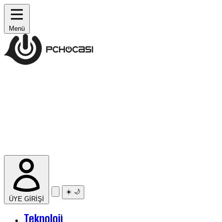
Menü
☀️
🌙
ÜYE GİRİŞİ
Teknoloji