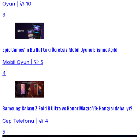
Oyun
|
🚀 10
3
Epic Games'in Bu Haftaki Ücretsiz Mobil Oyunu Erişime Açıldı
Mobil Oyun
|
🚀 5
4
Samsung Galaxy Z Fold 8 Ultra vs Honor Magic V6: Hangisi daha iyi?
Cep Telefonu
|
🚀 4
5