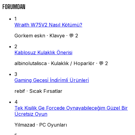
FORUMDAN
1
Wraith W75V2 Nasıl Kötümü?
Gorkem eskn
·
Klavye
·
💬 2
2
Kablosuz Kulaklık Önerisi
albinolutalisca
·
Kulaklık / Hoparlör
·
💬 2
3
Gaming Gecesi̇ İndi̇ri̇mli̇ Ürünleri̇
rebif
·
Sıcak Fırsatlar
4
Tek Kişilik Ge Forcede Oynayabileceğim Güzel Bir
Ücretsiz Oyun
Yilmazad
·
PC Oyunları