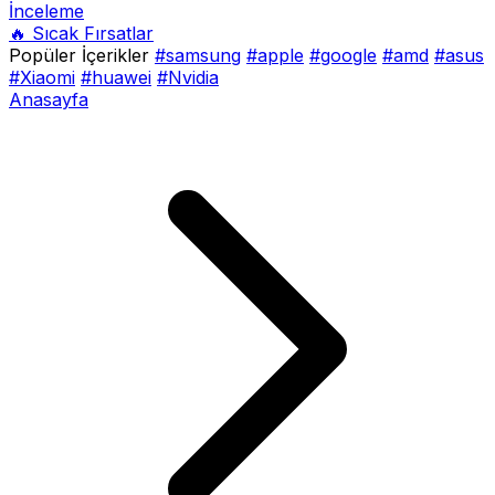
İnceleme
🔥 Sıcak Fırsatlar
Popüler İçerikler
#samsung
#apple
#google
#amd
#asus
#Xiaomi
#huawei
#Nvidia
Anasayfa