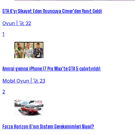
GTA 6'yı Şikayet Eden Oyuncuya Cimer'den Yanıt Geldi
Oyun
|
🚀 32
1
Amiral gemisi iPhone 17 Pro Max'te GTA 5 çalıştırıldı!
Mobil Oyun
|
🚀 23
2
Forza Horizon 6'nın Sistem Gereksinimleri Nasıl?